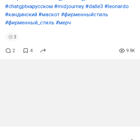
#chatgptнарусском
#midjourney
#dalle3
#leonardo
#кандинский
#маскот
#фирменныйстиль
#фирменный_стиль
#мерч
3
2
4
9.9K