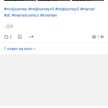
#midjourney
#midjourneyv5
#midjourney5
#marvel
#dc
#marvelcomics
#ironman
3
2
1.4K
1 ответ на пост