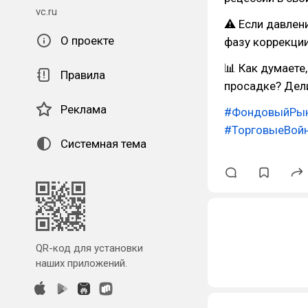
vc.ru
⚠ Если давлени
О проекте
фазу коррекции
📊 Как думаете
Правила
просадке? Дел
Реклама
#ФондовыйРы
#ТорговыеВой
Системная тема
QR-код для установки
наших приложений.