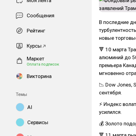
Моя лента
Сообщения
В последние д
турбулентност
Рейтинг
новые торговы
Курсы
🔻 10 марта Тр
алюминий до 50
Маркет
Оплата подписок
премьера Канад
мгновенно отр
Викторина
📉 Dow Jones, 
сентября.
Темы
⚡ Индекс волат
AI
усилился.
Сервисы
💰 Золото подо
🔻 11 марта ры