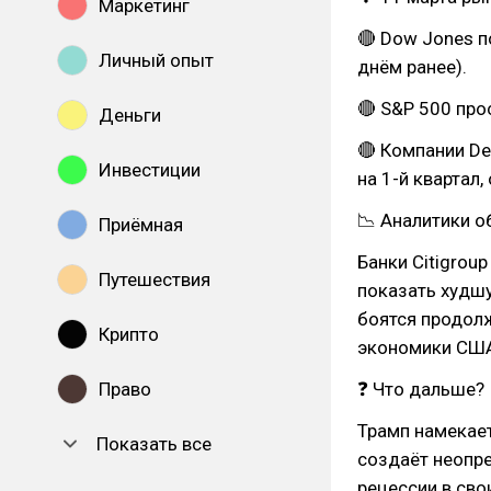
Маркетинг
🔴 Dow Jones п
Личный опыт
днём ранее).
🔴 S&P 500 прос
Деньги
🔴 Компании De
Инвестиции
на 1-й квартал
📉 Аналитики 
Приёмная
Банки Citigrou
Путешествия
показать худш
боятся продол
Крипто
экономики СШ
Право
❓ Что дальше?
Трамп намекае
Показать все
создаёт неопр
рецессии в свои