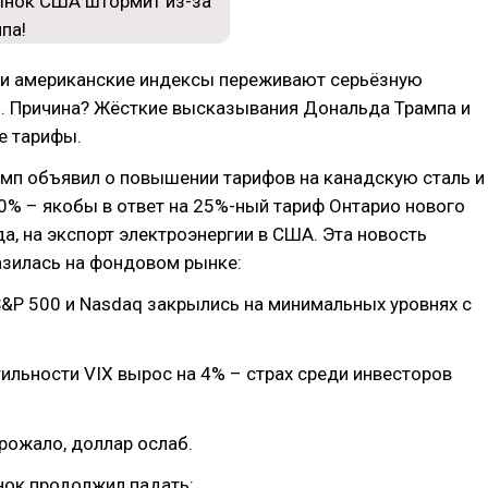
ни американские индексы переживают серьёзную
ь. Причина? Жёсткие высказывания Дональда Трампа и
е тарифы.
амп объявил о повышении тарифов на канадскую сталь и
% – якобы в ответ на 25%-ный тариф Онтарио нового
а, на экспорт электроэнергии в США. Эта новость
азилась на фондовом рынке:
S&P 500 и Nasdaq закрылись на минимальных уровнях с
ильности VIX вырос на 4% – страх среди инвесторов
рожало, доллар ослаб.
нок продолжил падать: