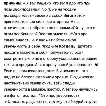
причины
🔹
У вас решено, кто вы и про что при
позиционировании. Но (!) не на уровне
договоренности самого с собой
Вы знаете и
принимаете свои сильные стороны. А не
отпихиваете их обратно со словами «Ой, ну што в
этом особенного? Все так умеют». 📍Это про
самоценность 🔹
У вас нет абсолютной
уверенности в себе, продукте
Когда вы другого
продать можете, а себя получается плохо -
смотреть нужно не в сторону усовершенствования
техники продаж. А в сторону своей уверенности. 🧠
Если вы сомневаетесь, хотя бы немного - это
видно на безсознательном уровне. Люди всегда
инстинктивно умели считывать следы
уверенности в мимике, жестах. А теперь научились
и в фото, текстах. 📍Это про уверенность
🔹
Сливаете результаты, потому что бездействуете