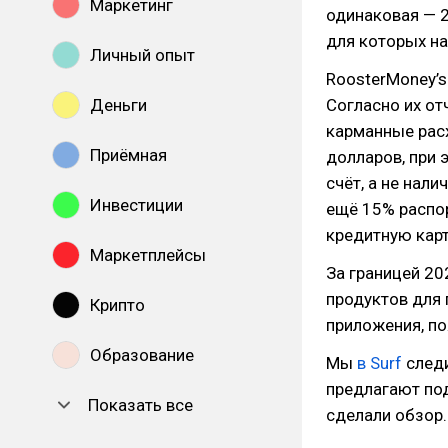
Маркетинг
одинаковая — 2
для которых на
Личный опыт
RoosterMoney’s
Деньги
Согласно их от
карманные рас
Приёмная
долларов, при 
счëт, а не нал
Инвестиции
ещё 15% распо
кредитную карт
Маркетплейсы
За границей 20
продуктов для
Крипто
приложения, п
Образование
Мы
в Surf
следи
предлагают под
Показать все
сделали обзор.