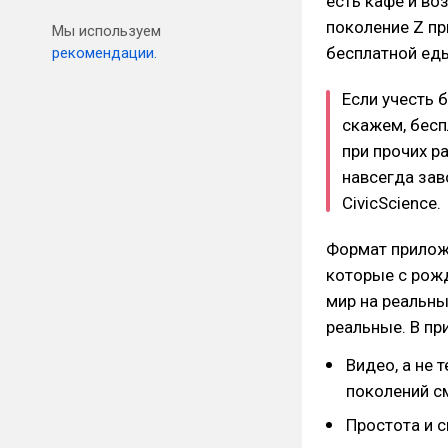
есть кафе и во
поколение Z пр
Мы используем
бесплатной еды
рекомендации.
Если учесть 
скажем, бесп
при прочих р
навсегда зав
CivicScience.
Формат приложе
которые с рожд
мир на реальны
реальные. В пр
Видео, а не
поколений с
Простота и с