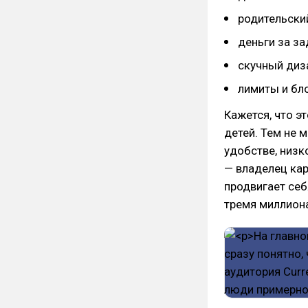
родительски
деньги за за
скучный диз
лимиты и бл
Кажется, что э
детей. Тем не 
удобстве, низк
— владелец кар
продвигает себя
тремя миллиона