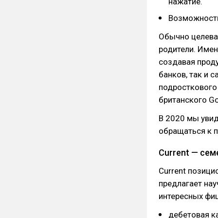
нажатие.
Возможность
Обычно целевая
родители. Имен
создавая проду
банков, так и 
подросткового 
британского GoH
В 2020 мы увид
обращаться к п
Current — се
Current позици
предлагает нау
интересных фише
дебетовая к