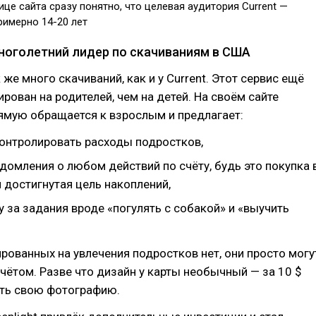
ице сайта сразу понятно, что целевая аудитория Current —
имерно 14-20 лет
многолетний лидер по скачиваниям в США
к же много скачиваний, как и у Current. Этот сервис ещё
рован на родителей, чем на детей. На своëм сайте
рямую обращается к взрослым и предлагает:
онтролировать расходы подростков,
домления о любом действий по счëту, будь это покупка 
 достигнутая цель накоплений,
у за задания вроде «погулять с собакой» и «выучить
рованных на увлечения подростков нет, они просто могу
чëтом. Разве что дизайн у карты необычный — за 10 $
ть свою фотографию.