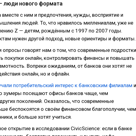
— люди нового формата
а вместе с ним и предпочтения, нужды, восприятие и
шления людей. То, что нравилось миллениалам, уже не
лению Z — детям, рождëнным с 1997 по 2007 годы.
уктам нужен другой подход, новые ориентиры и форматы.
 опросы говорят нам о том, что современные подростк
ь покупки онлайн, контролировать финансы и повышать
мотность. Вопреки ожиданиям, от банков они хотят не
ействия онлайн, но и офлайн.
зучали потребительский интерес к банковским филиалам
то зумеры посещают офисы банков чаще, чем
других поколений. Оказалось, что современные
ьше беспокоятся о своëм финансовом благополучии, чем
ники, и больше хотят учиться.
ое открытие в исследовании СivicScience: если в банке