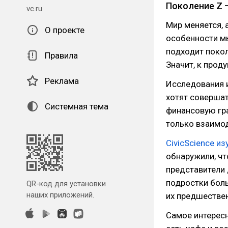
Поколение Z 
vc.ru
Мир меняется, 
О проекте
особенности мы
подходит поко
Правила
Значит, к прод
Реклама
Исследования и
хотят совершат
Системная тема
финансовую гра
только взаимод
CivicScience и
обнаружили, ч
представители 
подростки бол
QR-код для установки
наших приложений.
их предшествен
Самое интересн