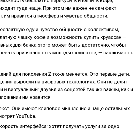
зможность бесплатно перекусить и выпить кофе,
иходит туда чаще. При этом им важен не сам факт
, им нравится атмосфера и чувство общности.
бесплатную еду и чувство общности с коллективом,
латную чашку кофе и возможность купить круассан —
авных для банка этого может быть достаточно, чтобы
оевать привязанность молодых клиентов, — заключают 
ний для поколения Z тоже меняется. Это первые дети,
ения выросли на цифровых технологиях. Они не делят
й и виртуальный: друзья из соцсетей так же важны, как и
иложении им нравится:
 текст. Они имеют клиповое мышление и чаще остальных
мотрят YouTube.
корость интерфейса: хотят получать услуги за одно