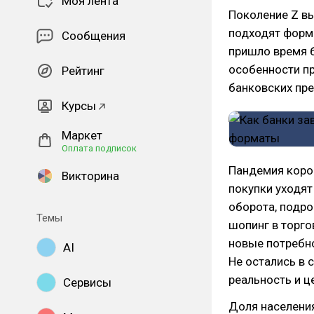
Моя лента
Поколение Z в
подходят форм
Сообщения
пришло время б
особенности п
Рейтинг
банковских пр
Курсы
Маркет
Оплата подписок
Пандемия коро
Викторина
покупки уходят
оборота, подро
Темы
шопинг в торго
новые потребн
AI
Не остались в 
реальность и ц
Сервисы
Доля населения