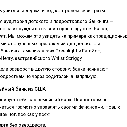
 учиться и держать под контролем свои траты.
 аудитория детского и подросткового банкинга —
но на их нужды и желания ориентируются банки,
кт. Мы можем это увидеть на примере как традиционны
самых популярных приложений для детского и
банкинга: американских Greenlight и FamZoo,
enry, австралийского Whilst Spriggy.
ели разворот в другую сторону: банки начинают
одросткам не через родителей, а напрямую.
мейный банк из США
онирует себя как семейный банк. Подросткам он
читься грамотно управлять своими финансами. Новых
к нет, всë как у всех:
арта без овердрафта,