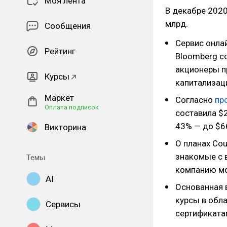
Моя лента
В декабре 2020
млрд.
Сообщения
Сервис онлай
Рейтинг
Bloomberg с
акционеры пр
Курсы
капитализац
Маркет
Согласно
пр
Оплата подписок
составила $
43% — до $66
Викторина
О планах Cou
знакомые с 
Темы
компанию мо
AI
Основанная 
курсы в обла
Сервисы
сертификата