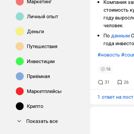
Маркетинг
Компания зая
стоимость к
Личный опыт
году выросл
человек.
Деньги
По
данным
C
года инвесто
Путешествия
#новость
#cou
Инвестиции
16
Приёмная
31
26
Маркетплейсы
1 ответ на пост
Крипто
Показать все