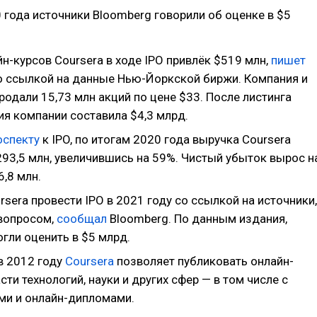
 года источники Bloomberg говорили об оценке в $5
н-курсов Coursera в ходе IPO привлёк $519 млн,
пишет
о ссылкой на данные Нью-Йоркской биржи. Компания и
одали 15,73 млн акций по цене $33. После листинга
ия компании составила $4,3 млрд.
оспекту
к IPO, по итогам 2020 года выручка Coursera
293,5 млн, увеличившись на 59%. Чистый убыток вырос н
,8 млн.
rsera провести IPO в 2021 году со ссылкой на источники,
вопросом,
сообщал
Bloomberg. По данным издания,
гли оценить в $5 млрд.
в 2012 году
Coursera
позволяет публиковать онлайн-
сти технологий, науки и других сфер — в том числе с
ми и онлайн-дипломами.