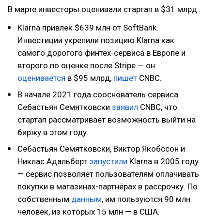
В марте инвесторы оценивали стартап в $31 млрд.
Klarna привлёк $639 млн от SoftBank.
Инвестиции укрепили позицию Klarna как
самого дорогого финтех-сервиса в Европе и
второго по оценке после Stripe — он
оценивается
в $95 млрд,
пишет
CNBC.
В начале 2021 года сооснователь сервиса
Себастьян Семятковски
заявил
CNBC, что
стартап рассматривает возможность выйти на
биржу в этом году.
Себастьян Семятковски, Виктор Якобссон и
Никлас Адальберт
запустили
Klarna в 2005 году
— сервис позволяет пользователям оплачивать
покупки в магазинах-партнёрах в рассрочку. По
собственным
данным
, им пользуются 90 млн
человек, из которых 15 млн — в США.