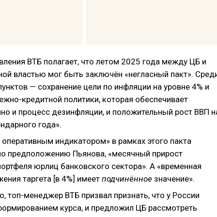
вления ВТБ полагает, что летом 2025 года между ЦБ и
ной властью мог быть заключён «негласный пакт». Сред
унктов — сохранение цели по инфляции на уровне 4% и
ежно-кредитной политики, которая обеспечивает
но и процесс дезинфляции, и положительный рост ВВП н
ндарного года».
оперативным индикатором» в рамках этого пакта
 по предположению Пьянова, «месячный прирост
портфеля юрлиц банковского сектора». А «временная
ения таргета [в 4%] имеет
подчинённое
значение».
, топ-менеджер ВТБ призвал признать, что у России
формированием курса, и предложил ЦБ рассмотреть