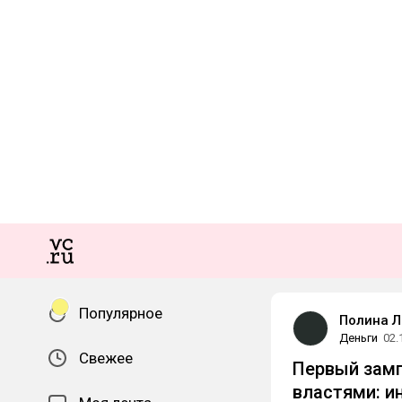
Популярное
Полина Л
Деньги
02.
Свежее
Первый замп
властями: и