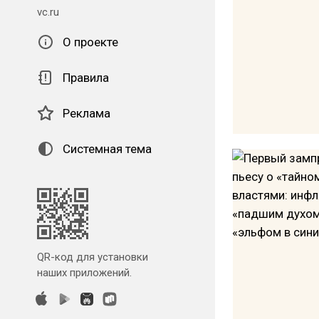
vc.ru
О проекте
Правила
Реклама
Системная тема
QR-код для установки
наших приложений.