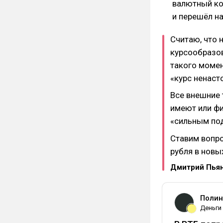
валютный ко
и перешёл н
Считаю, что 
курсообразов
такого момен
«курс ненаст
Все внешние 
имеют или фи
«сильным по
Ставим вопро
рубля в новы
Дмитрий Пья
Полин
Деньги