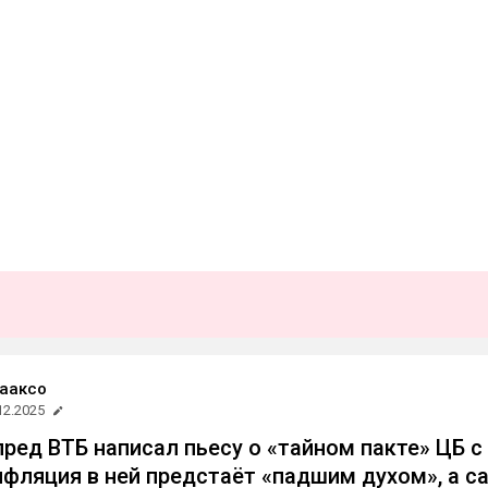
ааксо
12.2025
ред ВТБ написал пьесу о «тайном пакте» ЦБ с
нфляция в ней предстаёт «падшим духом», а с