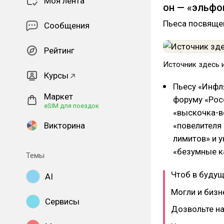
Моя лента
он — «эльфо
Пьеса посвяще
Сообщения
Рейтинг
Источник здесь 
Курсы
Пьесу «Инфл
Маркет
форуму «Рос
eSIM для поездок
«выскочка-в
Викторина
«повелителя 
лимитов» и у
«безумные к
Темы
Чтоб в будущ
AI
Могли и бизне
Сервисы
Дозвольте н