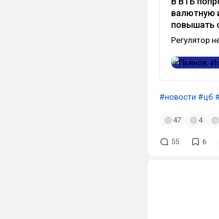
В ВТБ попр
валютную и
повышать с
Регулятор не
#новости
#цб
47
4
55
6