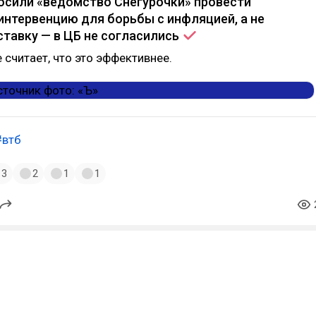
осили «ведомство Снегурочки» провести
нтервенцию для борьбы с инфляцией, а не
тавку — в ЦБ не
согласились
 считает, что это эффективнее.
#втб
3
2
1
1