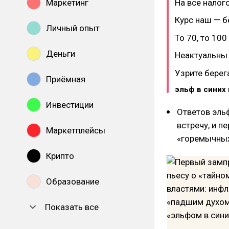
На все налог
Маркетинг
Курс наш — б
Личный опыт
То 70, то 100
Деньги
Неактуальны
Узрите берег
Приёмная
эльф в синих
Инвестиции
Ответов эльф
встречу, и п
Маркетплейсы
«горемычных
Крипто
Образование
Показать все