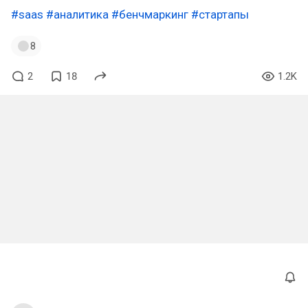
#saas
#аналитика
#бенчмаркинг
#стартапы
8
2
18
1.2K