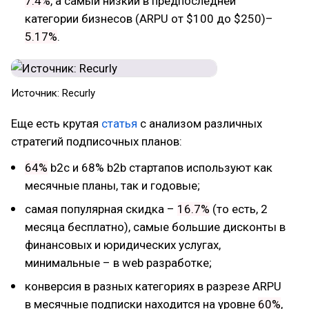
7.4%
, а самый низкий в предпоследней
категории бизнесов (ARPU от $100 до $250)–
5.17%
.
Источник: Recurly
Еще есть крутая
статья
с анализом различных
стратегий подписочных планов:
64%
b2c и 68% b2b стартапов используют как
месячные планы, так и годовые;
самая популярная скидка –
16.7%
(то есть, 2
месяца бесплатно), самые большие дисконты в
финансовых и юридических услугах,
минимальные – в web разработке;
конверсия в разных категориях в разрезе ARPU
в месячные подписки находится на уровне
60%
,