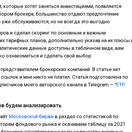
, которые хотят заняться инвестициями, появляется
бором брокера, большинство отдают предпочтение
и уже обслуживаются, но не всегда это выгодно.
еров и сделал скоринг по основным и важным
их тарифных планов, дополнительно указав на их плюсы 
алитические данные доступны в табличном виде, вам
ко ознакомиться и сделать свой выбор.
 представителем брокерских компаний. В статье нет
ссылок и мне никто не платил. Статья подготовлена по
писчиков моего авторского канала в Telegram — "
ETP
ов будем анализировать
сайт
Московской биржи
в раздел со статистикой по
торам фондового рынка и скачиваем таблицу за 2021
 брокеров отсортированным по количеству активных