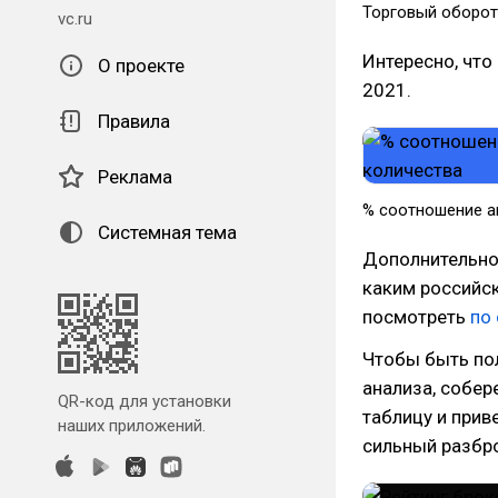
Торговый оборот
vc.ru
Интересно, что
О проекте
2021.
Правила
Реклама
% соотношение а
Системная тема
Дополнительно
каким российс
посмотреть
по
Чтобы быть по
анализа, собер
QR-код для установки
таблицу и прив
наших приложений.
сильный разбр