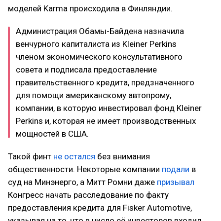
моделей Karma происходила в Финляндии.
Администрация Обамы-Байдена назначила
венчурного капиталиста из Kleiner Perkins
членом экономического консультативного
совета и подписала предоставление
правительственного кредита, предзначенного
для помощи американскому автопрому,
компании, в которую инвестировал фонд Kleiner
Perkins и, которая не имеет производственных
мощностей в США.
Такой финт
не остался
без внимания
общественности. Некоторые компании
подали
в
суд на Минэнерго, а Митт Ромни даже
призывал
Конгресс начать расследование по факту
предоставления кредита для Fisker Automotive,
указывая на то, что в число её инвесторов входил