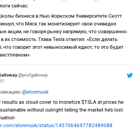
логи сейчас.
колы бизнеса в Нью-йоркском Университете Скотт
екнул, что Маск так монетизирует свои очевидно
ые акции, не говоря рынку напрямую, что совершенно
 в их стоимость. Глава Tesla ответил: «Если делать
, что говорит этот невыносимый идиот, то это будет
вестпланом».
Galloway
@profgalloway
021
убликацию
@elonmusk
r results as cloud cover to monetize $TSLA at prices he
sustainable without outright telling the market he’s lost
aluation
tter.com/elonmusk/status/1457064697782489088