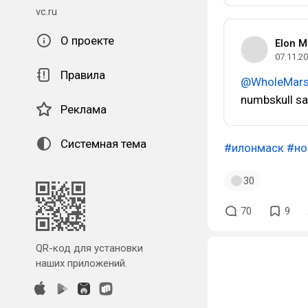
vc.ru
О проекте
Elon M
07.11.2
Правила
@WholeMars
numbskull sa
Реклама
Системная тема
#илонмаск
#но
30
70
9
QR-код для установки
наших приложений.