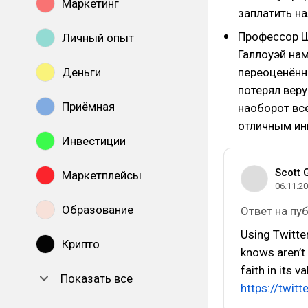
Маркетинг
заплатить на
Профессор Ш
Личный опыт
Галлоуэй нам
Деньги
переоценённ
потерял веру
Приёмная
наоборот всё
отличным ин
Инвестиции
Scott 
Маркетплейсы
06.11.2
Образование
Ответ на п
Using Twitte
Крипто
knows aren’t 
faith in its v
Показать все
https://twi