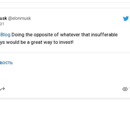
usk
@elonmusk
021
Blog
Doing the opposite of whatever that insufferable
ys would be a great way to invest!
вость