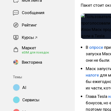
Моя лента
Пакет стоит ок
Сообщения
Рейтинг
Курсы
В
опросе
при
Маркет
eSIM для поездок
запуска Мас
они не были.
Викторина
Маск запуст
налоге
для м
Темы
бы ежегодно 
AI
их части, ко
Глава Tesla
н
Сервисы
бонусов, но 
поэтому про