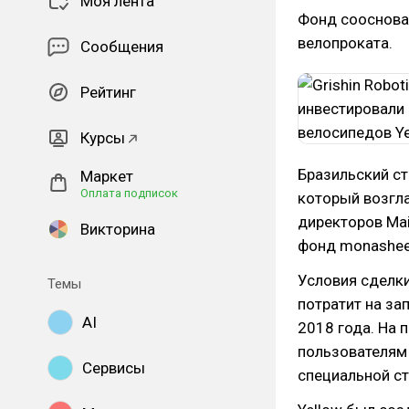
Моя лента
Фонд соосноват
велопроката.
Сообщения
Рейтинг
Курсы
Бразильский с
Маркет
Оплата подписок
который возгла
директоров Mai
Викторина
фонд monashees
Условия сделки
Темы
потратит на за
AI
2018 года. На 
пользователям
Сервисы
специальной ст