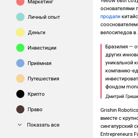
Yellow был соз
Маркетинг
основателями п
продали
китайс
Личный опыт
сооснователем
Деньги
велосипедов в 
Бразилия — о
Инвестиции
других иннов
уникальной к
Приёмная
компанию-еди
Путешествия
инвестироват
фондом mona
Крипто
Дмитрий Гриш
Право
Grishin Roboti
вместе с крупн
Показать все
сингапурский с
Entrepreneurs 