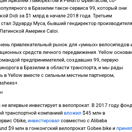
дан Ариэлем Ламбрехтом и Ренато Фрейтасом, со-
опулярного в Бразилии такси-сервиса 99, который они
кой Didi за $1 млрд в начале 2018 года. Третьим
 стал Эдуарду Муса, бывший гендиректор производител
Латинской Америке Caloi.
чень привлекательный рынок для «умных» велосипедов 
ационных средств личного передвижения. Yellow основа
омандой предпринимателей, создавших 99, первую
норога в Бразилии в области транспорта, и мы рады
ь в Yellow вместе с сильным местным партнером,
shees+.
ин
cs не впервые инвестирует в велопрокат. В 2017 году фон
ой транспортной компанией
вложил
$45 млн в
ервис Obike,
инвестировал
совместно с Alibaba
Fund $9 млн в гонконгский велопрокат Gobee.bike и
приня