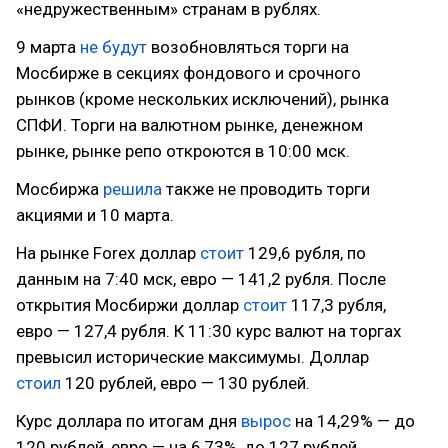
«недружественным» странам в рублях.
9 марта
не будут
возобновляться торги на
Мосбирже в секциях фондового и срочного
рынков (кроме нескольких исключений), рынка
СПФИ. Торги на валютном рынке, денежном
рынке, рынке репо откроются в 10:00 мск.
Мосбиржа
решила
также не проводить торги
акциями и 10 марта.
На рынке Forex доллар
стоит
129,6 рубля, по
данным на 7:40 мск, евро — 141,2 рубля. После
открытия Мосбиржи доллар
стоит
117,3 рубля,
евро — 127,4 рубля. К 11:30 курс валют на торгах
превысил исторические максимумы. Доллар
стоил
120 рублей, евро — 130 рублей.
Курс доллара по итогам дня
вырос
на 14,29% — до
120 рублей, евро — на 6,73%, до 127 рублей.