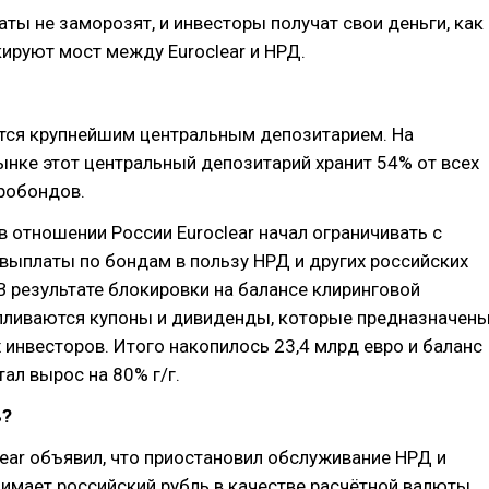
аты не заморозят, и инвесторы получат свои деньги, как
ируют мост между Euroclear и НРД.
ется крупнейшим центральным депозитарием. На
нке этот центральный депозитарий хранит 54% от всех
робондов.
в отношении России Euroclear начал ограничивать с
выплаты по бондам в пользу НРД и других российских
В результате блокировки на балансе клиринговой
пливаются купоны и дивиденды, которые предназначен
 инвесторов. Итого накопилось 23,4 млрд евро и баланс
тал вырос на 80% г/г.
ь?
lear объявил, что приостановил обслуживание НРД и
имает российский рубль в качестве расчётной валюты,