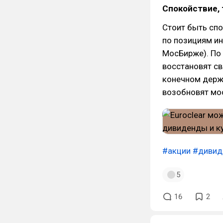
Спокойствие, 
Стоит быть спо
по позициям ин
МосБирже). По 
восстановят св
конечном держа
возобновят мо
#акции
#диви
5
16
2