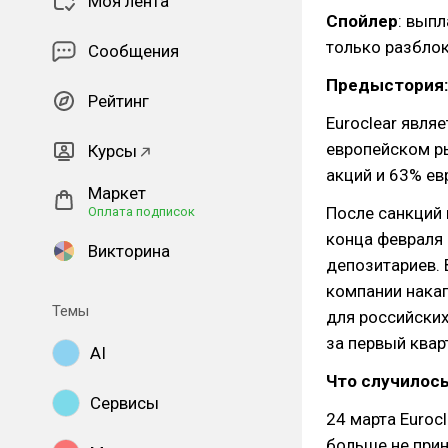
Моя лента
Спойлер
: выпл
только разблок
Сообщения
Предыстория:
Рейтинг
Euroclear явля
европейском ры
Курсы
акций и 63% ев
Маркет
После санкций 
Оплата подписок
конца февраля 
Викторина
депозитариев. 
компании нака
Темы
для российских
за первый квар
AI
Что случилос
Сервисы
24 марта Euroc
больше не прин