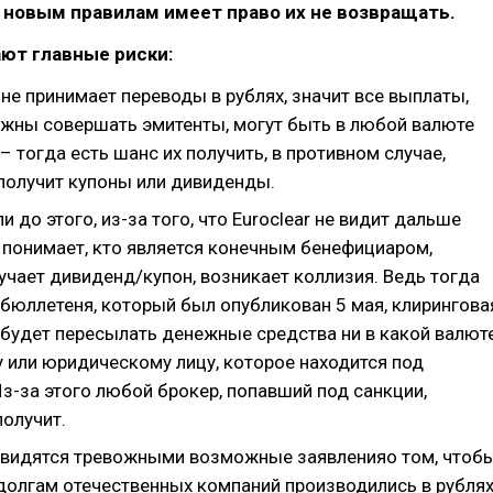
о новым правилам имеет право их не возвращать.
ют главные риски:
не принимает переводы в рублях, значит все выплаты,
жны совершать эмитенты, могут быть в любой валюте
– тогда есть шанс их получить, в противном случае,
 получит купоны или дивиденды.
и до этого, из-за того, что Euroclear не видит дальше
е понимает, кто является конечным бенефициаром,
учает дивиденд/купон, возникает коллизия. Ведь тогда
 бюллетеня, который был опубликован 5 мая, клирингова
 будет пересылать денежные средства ни в какой валют
 или юридическому лицу, которое находится под
з-за этого любой брокер, попавший под санкции,
получит.
и видятся тревожными возможные заявленияо том, чтоб
долгам отечественных компаний производились в рублях