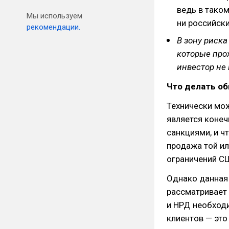
ведь в таком
Мы используем
ни российск
рекомендации.
В зону риск
которые прох
инвестор не 
Что делать о
Технически мож
является конеч
санкциями, и ч
продажа той ил
ограничений СШ
Однако данная 
рассматривает 
и НРД необход
клиентов — это