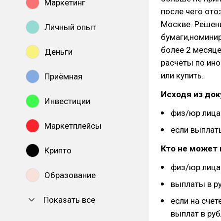
Маркетинг
после чего ото
Москве. Решени
Личный опыт
бумаги,номинир
более 2 месяце
Деньги
расчёты по ино
или купить.
Приёмная
Исходя из док
Инвестиции
физ/юр лица
Маркетплейсы
если выплат
Кто не может
Крипто
физ/юр лица
Образование
выплаты в ру
Показать все
если на счет
выплат в руб