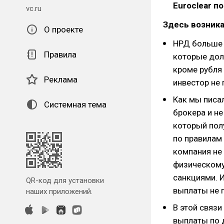
Euroclear п
vc.ru
Здесь возника
О проекте
НРД больше 
Правила
которые дол
кроме рубля 
Реклама
инвестор не
Как мы писал
Системная тема
брокера и н
который пол
по правилам
компания не
физическому
санкциями. И
QR-код для установки
выплаты не 
наших приложений.
В этой связ
выплаты по 