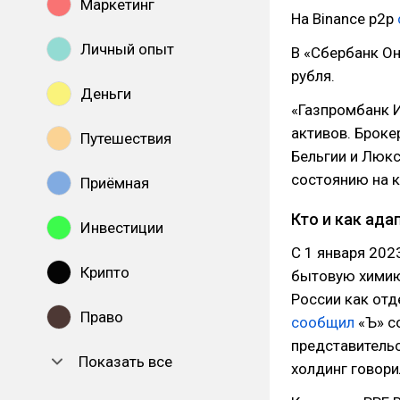
Маркетинг
На Binance p2p
Личный опыт
В «Сбербанк О
рубля.
Деньги
«Газпромбанк 
активов. Броке
Путешествия
Бельгии и Люкс
состоянию на к
Приёмная
Кто и как ада
Инвестиции
С 1 января 202
Крипто
бытовую химию 
России как отд
Право
сообщил
«Ъ» с
представительс
Показать все
холдинг говори