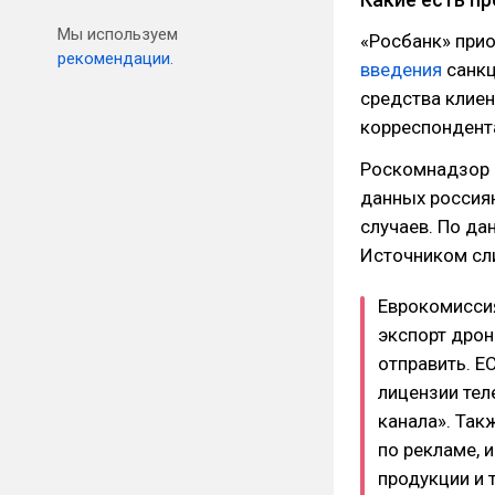
Мы используем
«Росбанк» прио
рекомендации.
введения
санкц
средства клие
корреспондент
Роскомнадзор
данных россиян
случаев. По да
Источником сл
Еврокомисс
экспорт дроно
отправить. Е
лицензии тел
канала». Так
по рекламе, 
продукции и 