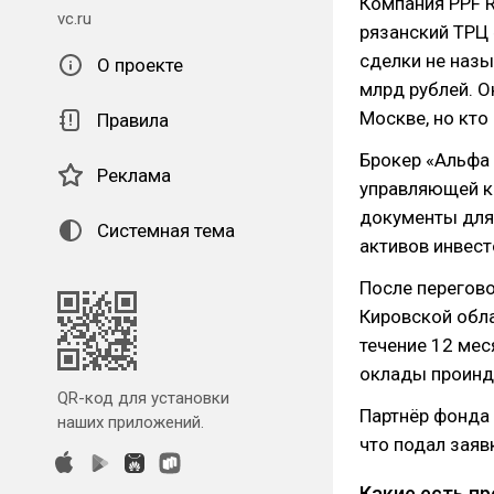
Компания PPF R
vc.ru
рязанский ТРЦ
сделки не назы
О проекте
млрд рублей. О
Москве, но кто
Правила
Брокер «Альфа
Реклама
управляющей к
документы для
Системная тема
активов инвест
После перегово
Кировской обла
течение 12 мес
оклады проинд
QR-код для установки
Партнёр фонда 
наших приложений.
что подал заяв
Какие есть п