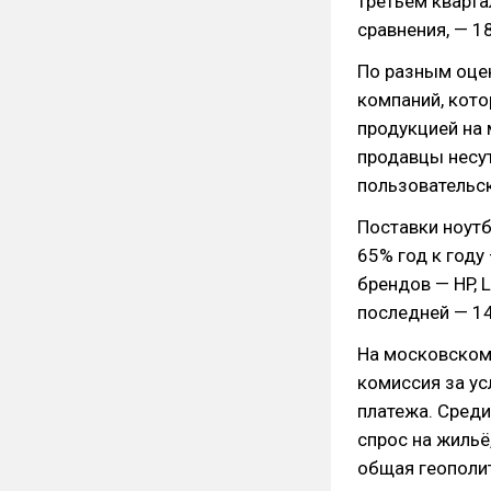
третьем кварта
сравнения, — 1
По разным оцен
компаний, кото
продукцией на 
продавцы несут
пользовательск
Поставки ноутб
65% год к году
брендов — HP, 
последней — 1
На московском
комиссия за ус
платежа. Сред
спрос на жильё
общая геополит