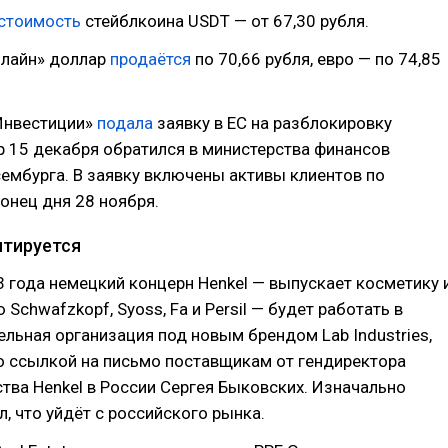
стоимость
стейблкоина USDT — от 67,30 рубля.
нлайн» доллар
продаётся
по 70,66 рубля, евро — по 74,85
Инвестиции»
подала
заявку в ЕС на разблокировку
р 15 декабря обратился в министерства финансов
ембурга. В заявку включены активы клиентов по
онец дня 28 ноября.
птируется
3 года немецкий концерн Henkel — выпускает косметику 
Schwafzkopf, Syoss, Fa и Persil — будет работать в
ельная организация под новым брендом Lab Industries,
о ссылкой на письмо поставщикам от гендиректора
тва Henkel в России Сергея Быковских. Изначально
л, что уйдёт с российского рынка.