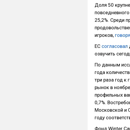
Доля 50 крупне
повседневного 
25,2%. Среди п
продовольствен
игроков,
говор
ЕС
согласовал
озвучить сегод
По данным иссле
года количеств
три раза год к
рынок в ноябре
профильных вак
0,7%. Востребо
Московской и С
году соответст
Фонд Winter Ca