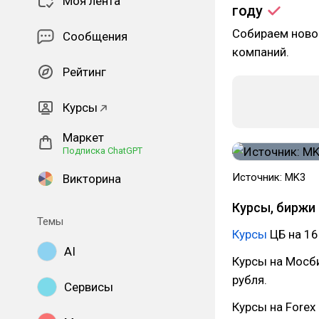
Моя лента
году
Собираем новос
Сообщения
компаний.
Рейтинг
Курсы
Маркет
Подписка ChatGPT
Источник: MK3
Викторина
Курсы, биржи 
Темы
Курсы
ЦБ на 16
AI
Курсы на Мосби
рубля.
Сервисы
Курсы на Forex