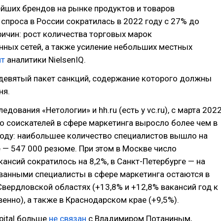
йших брендов на рынке продуктов и товаров
спроса в России сократилась в 2022 году с 27% до
ричин: рост количества торговых марок
ных сетей, а также усиление небольших местных
ят
аналитики NielsenIQ.
девятый пакет санкций, содержание которого должны
ня.
дования «Нетологии» и hh.ru (есть у vc.ru), с марта 202
о соискателей в сфере маркетинга выросло более чем в
 году: наибольшее количество специалистов вышло на
 — 547 000 резюме. При этом в Москве число
ансий сократилось на 8,2%, в Санкт-Петербурге — на
ванными специалисты в сфере маркетинга остаются в
вердловской областях (+13,8% и +12,8% вакансий год к
венно), а также в Краснодарском крае (+9,5%).
pital больше
не связан
с Владимиром Потаниным,