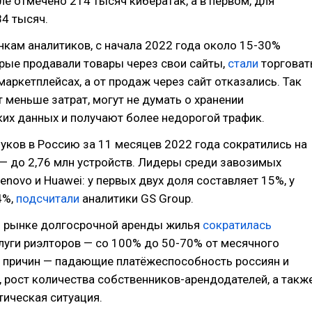
ле отмечено 214 тысяч кибератак, а в первом, для
84 тысяч.
кам аналитиков, с начала 2022 года около 15-30%
рые продавали товары через свои сайты,
стали
торговат
маркетплейсах, а от продаж через сайт отказались. Так
 меньше затрат, могут не думать о хранении
их данных и получают более недорогой трафик.
уков в Россию за 11 месяцев 2022 года сократились на
 — до 2,76 млн устройств. Лидеры среди завозимых
Lenovo и Huawei: у первых двух доля составляет 15%, у
4%,
подсчитали
аналитики GS Group.
 рынке долгосрочной аренды жилья
сократилась
луги риэлторов — со 100% до 50-70% от месячного
и причин — падающие платёжеспособность россиян и
, рост количества собственников-арендодателей, а такж
ическая ситуация.