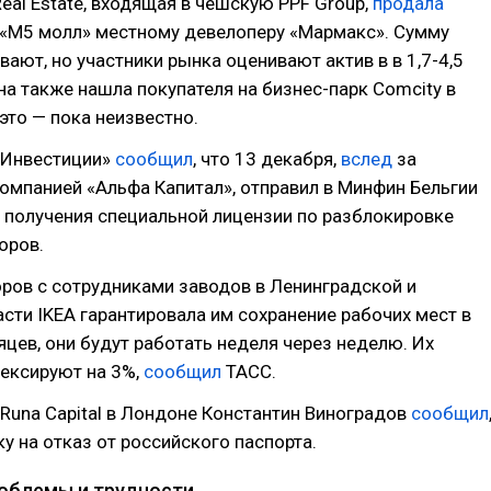
eal Estate, входящая в чешскую PPF Group,
продала
 «М5 молл» местному девелоперу «Мармакс». Сумму
вают, но участники рынка оценивают актив в в 1,7-4,5
на также нашла покупателя на бизнес-парк Comcity в
 это — пока неизвестно.
 Инвестиции»
сообщил
, что 13 декабря,
вслед
за
омпанией «Альфа Капитал», отправил в Минфин Бельгии
 получения специальной лицензии по разблокировке
оров.
ров с сотрудниками заводов в Ленинградской и
сти IKEA гарантировала им сохранение рабочих мест в
яцев, они будут работать неделя через неделю. Их
ексируют на 3%,
сообщил
ТАСС.
Runa Capital в Лондоне Константин Виноградов
сообщил
ку на отказ от российского паспорта.
роблемы и трудности