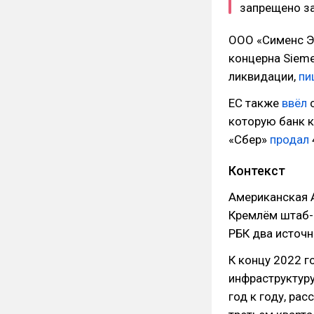
запрещено за
ООО «Сименс Э
концерна Sieme
ликвидации,
пи
ЕС также
ввёл
с
которую банк к
«Сбер»
продал
Контекст
Американская A
Кремлём штаб-
РБК два источн
К концу 2022 г
инфраструктур
год к году, ра