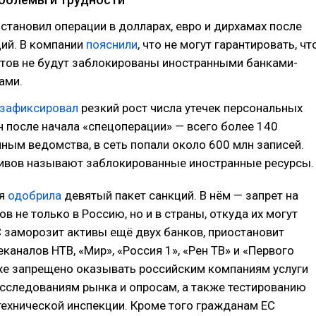
становил операции в долларах, евро и дирхамах после
ий. В компании
пояснили
, что не могут гарантировать, чт
нтов не будут заблокированы иностранными банками-
ами.
зафиксировал
резкий рост числа утечек персональных
 после начала «спецоперации» — всего более 140
нным ведомства, в сеть попали около 600 млн записей.
ивов называют заблокированные иностранные ресурсы.
ия
одобрила
девятый пакет санкций. В нём — запрет на
в не только в Россию, но и в страны, откуда их могут
С заморозит активы ещё двух банков, приостановит
еканалов НТВ, «Мир», «Россия 1», «Рен ТВ» и «Первого
же запрещено оказывать российским компаниям услуги
исследованиям рынка и опросам, а также тестированию
технической инспекции. Кроме того гражданам ЕС