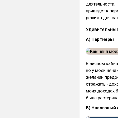
деятельности. 
приведет к пер
режима для са
Удивительны
А) Партнеры
В личном кабин
но у моей няни
желании предо
отражать «дохо
моих доходах бе
была растеряна
Б) Налоговый 