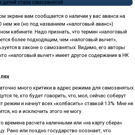
ом экране вам сообщается о наличии у вас аванса на
 О нем же (но под названием «налоговый аванс»)
чном кабинете. Надо признать, что термин «налоговый
ется более подходящим, чем «налоговый вычет»,
зуется в законе о самозанятых. Видимо, его авторы
что «налоговый вычет» имеет другое содержание в НК
олях
аточно много критики в адрес режима для самозанятых.
утся те, кто будет говорить, что, мол, сейчас соберут
т режим и начнут всех «колбасить» ставкой 13%. Мне не
ится, но и исключить этого не могу.
то времена расчета наличными или «на карту сбера»
цу. Рано или поздно государство осознает, что