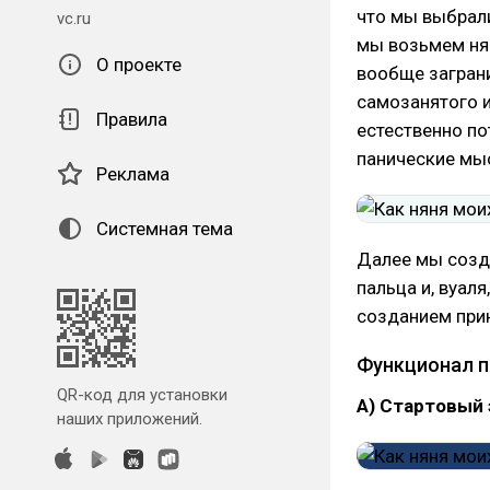
что мы выбрали
vc.ru
мы возьмем нян
О проекте
вообще заграни
самозанятого и
Правила
естественно по
панические мы
Реклама
Системная тема
Далее мы созда
пальца и, вуал
созданием прин
Функционал 
QR-код для установки
А) Стартовый 
наших приложений.