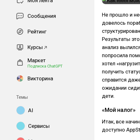
Моя лента
Не прошло и не
Сообщения
довелось пораб
структурирова
Рейтинг
Результаты эт
Курсы
анализ вылился
попросила помо
Маркет
хотел «нагрузит
Подписка ChatGPT
получить стату
Викторина
справится даже
ожидании сидит
дети.
Темы
«Мой налог»
AI
Итак, все начи
Сервисы
доступно AppSto