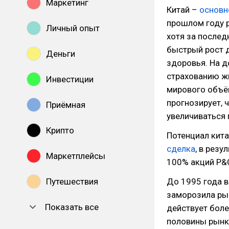
Маркетинг
Китай –
основн
прошлом году р
Личный опыт
хотя за послед
быстрый рост д
Деньги
здоровья. На д
страхованию ж
Инвестиции
мирового объё
прогнозирует, 
Приёмная
увеличиваться 
Крипто
Потенциал кит
сделка
, в рез
Маркетплейсы
100% акций P&C
Путешествия
До 1995 года в
заморозила рын
Показать все
действует боле
половины рынка