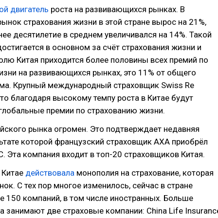
ой двигатель
роста на развивающихся рынках. В
ынок страхования жизни в этой стране вырос на 21%,
нее десятилетие в среднем увеличивался на 14%. Такой
остигается в основном за счёт страхования жизни и
олю Китая приходится более половины всех премий по
изни на развивающихся рынках, это 11% от общего
ма. Крупный международный страховщик Swiss Re
что благодаря высокому темпу роста в Китае будут
глобальные премии по страхованию жизни.
айского рынка огромен. Это подтверждает недавняя
ультате которой французский страховщик AXA приобрёл
. Эта компания входит в топ-20 страховщиков Китая.
 Китае
действовала
монополия на страхование, которая
ок. С тех пор многое изменилось, сейчас в стране
е 150 компаний, в том числе иностранных. Больше
 занимают две страховые компании: China Life Insuranc