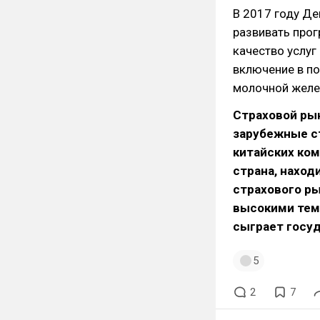
В 2017 году Де
развивать про
качество услуг
включение в по
молочной желе
Страховой ры
зарубежные с
китайских ком
страна, наход
страхового р
высокими тем
сыграет госу
5
2
7