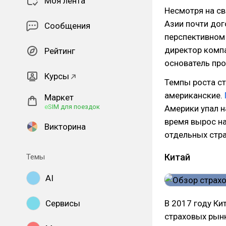
Моя лента
Несмотря на св
Азии почти дог
Сообщения
перспективном 
директор комп
Рейтинг
основатель про
Курсы
Темпы роста с
американские.
Маркет
eSIM для поездок
Америки упал н
время вырос н
Викторина
отдельных стра
Китай
Темы
AI
Сервисы
В 2017 году Ки
страховых рынк