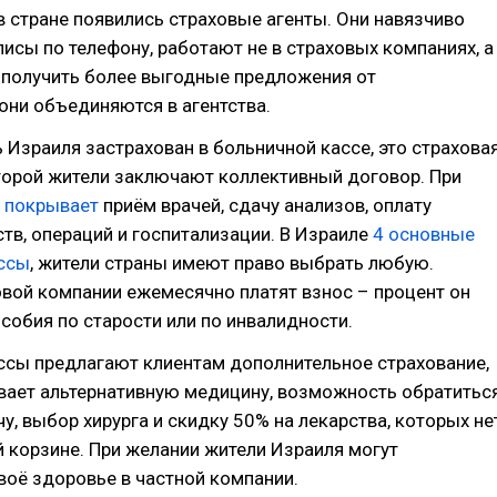
 в стране появились страховые агенты. Они навязчиво
исы по телефону, работают не в страховых компаниях, а
 получить более выгодные предложения от
они объединяются в агентства.
Израиля застрахован в больничной кассе, это страхова
торой жители заключают коллективный договор. При
а
покрывает
приём врачей, сдачу анализов, оплату
тв, операций и госпитализации. В Израиле
4 основные
ссы
, жители страны имеют право выбрать любую.
вой компании ежемесячно платят взнос – процент он
особия по старости или по инвалидности.
ссы предлагают клиентам дополнительное страхование,
вает альтернативную медицину, возможность обратитьс
чу, выбор хирурга и скидку 50% на лекарства, которых не
 корзине. При желании жители Израиля могут
воё здоровье в частной компании.