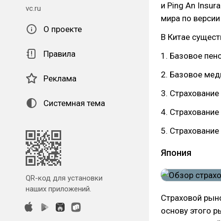
и Ping An Insu
vc.ru
мира по версии
О проекте
В Китае сущест
Правила
1. Базовое пен
2. Базовое мед
Реклама
3. Страхование
Системная тема
4. Страхование
5. Страхование
Япония
QR-код для установки
наших приложений.
Страховой рыно
основу этого р