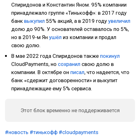
Спиридонов и Константин Яном. 95% компании
принадлежало группе «Тинькофф»: в 2017 году
банк
выкупил
55% акций, а в 2019 году
увеличил
долю до 90%. У основателей оставалось по 5%,
но в 2019-м Ян
ушёл
из компании и продал
свою долю.
В мае 2022 года Спиридонов также
покинул
CloudPayments, но
сохранил
свою долю в
компании. В октябре он
писал
, что надеется, что
банк «сдержит договоренности» и выкупит
принадлежащие ему 5% сервиса.
Этот блок временно не поддерживается
#новость
#тинькофф
#cloudpayments