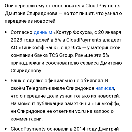
Они перешли ему от сооснователя CloudPayments
Дмитрия Спиридонова — но тот пишет, что узнал о
передаче из новостей.
Согласно
данным
«Контур.Фокуса», с 20 января
2023 года долей в 5% в CloudPayments владеет
АО «Тинькофф Банк», ещё 95% — у материнской
компании банка TCS Group. Раньше эти 5%
принадлежали сооснователю сервиса Дмитрию
Спиридонову.
Банк о сделке официально не объявлял. В
своём Telegram-канале Спиридонов
написал
,
что о передаче доли узнал только из новостей.
На момент публикации заметки ни «Тинькофф»,
ни Спиридонов не ответили vc.ru на запрос о
комментарии.
CloudPayments основали в 2014 году Дмитрий