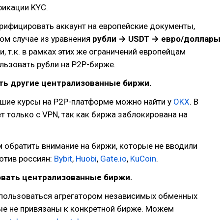
фикации KYC.
рифицировать аккаунт на европейские документы,
том случае из уравнения
рубли → USDT → евро/доллар
, т.к. в рамках этих же ограничений европейцам
льзовать рубли на P2P-бирже.
ть другие централизованные биржи.
ошие курсы на P2P-платформе можно найти у
OKX
. В
т только с VPN, так как биржа заблокирована на
 обратить внимание на биржи, которые не вводили
отив россиян:
Bybit
,
Huobi
,
Gate.io
,
KuCoin
.
овать централизованные биржи.
пользоваться агрегатором независимых обменных
ые не привязаны к конкретной бирже. Можем