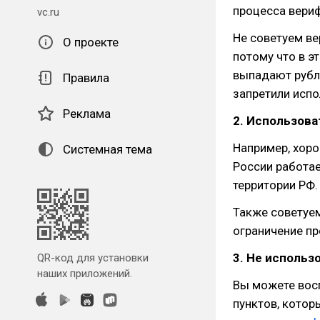
процесса вери
vc.ru
Не советуем ве
О проекте
потому что в э
выпадают рубли
Правила
запретили испо
Реклама
2. Использова
Например, хор
Системная тема
России работае
территории РФ.
Также советуем
ограничение пр
3. Не использ
QR-код для установки
наших приложений.
Вы можете вос
пунктов, котор