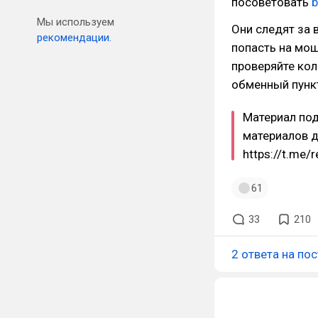
посоветовать
b
Мы используем
Они следят за 
рекомендации.
попасть на мош
проверяйте кол
обменный пунк
Материал под
материалов д
https://t.me
61
33
210
2 ответа на пос