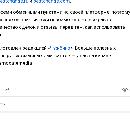
estchange.ru
и
bestchange.com
.
всеми обменными пунктами на своей платформе, поэтом
енников практически невозможно. Но всё равно
ичество сделок и отзывы перед тем, как использовать
т.
готовлен редакцией «
Чужбина
». Больше полезных
ля русскоязычных эмигрантов — у нас на канале:
/remocatemedia
т