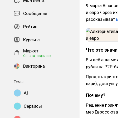
Моя лента
9 марта Binanc
и евро через и
Сообщения
рассказывает
Рейтинг
Курсы
Что это значи
Маркет
Оплата подписок
Вы всё ещё мо
Викторина
рубли на P2P-б
Продать крипто
Темы
лари), доступн
AI
Почему?
Решение принят
Сервисы
мер Евросоюза 