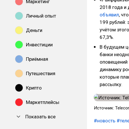
Маркетинг
2018 года и 
объявил
, чт
Личный опыт
199 рублей:
учётом этого
Деньги
67,3%.
Инвестиции
В будущем ц
банки неодн
Приёмная
оповещений 
динамику ро
Путешествия
которые пла
рассылку.
Крипто
Маркетплейсы
Источник: Teleco
Показать все
#новость
#тел