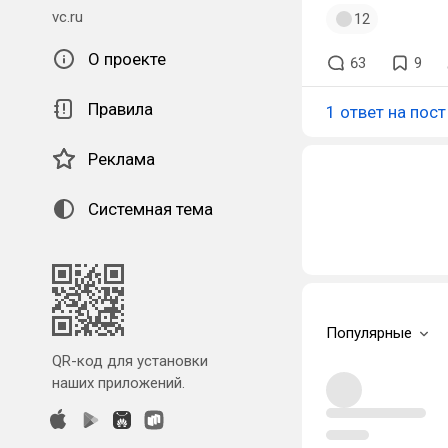
vc.ru
12
О проекте
63
9
Правила
1 ответ на пост
Реклама
Системная тема
Популярные
QR-код для установки
наших приложений.