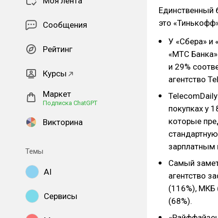
Моя лента
Единственный б
это «Тинькофф»
Сообщения
У «Сбера» и 
Рейтинг
«МТС Банка» 
и 29% соотв
Курсы
агентство Te
Маркет
TelecomDail
Подписка ChatGPT
покупках у 1
которые пре
Викторина
стандартную 
зарплатным 
Темы
Самый замет
AI
агентство за
(116%), МКБ 
Сервисы
(68%).
«Райффайзен