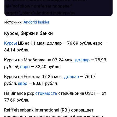
Источник:
Andorid Insider
Курсы, биржи и банки
Курсы
ЦБ на 11 мая: доллар — 76,69 рубля, евро —
84,14 рубля.
Курсы на Мосбирже на 07:24 мск:
доллар
— 75,93
рублей,
евро
— 83,40 рубля.
Курсы на Forex на 07:25 мск:
доллар
— 76,17
рубля,
евро
— 83,61 рубля.
На Binance p2p
стоимость
стейблкоина USDT — от
77,69 рубля.
Raiffeisenbank International (RBI) сокращает
корреспондентские отношения с банками стран