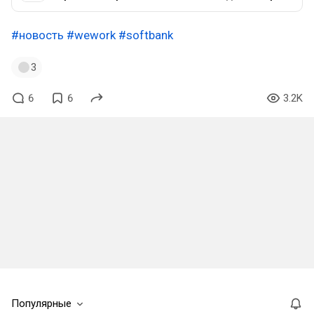
#новость
#wework
#softbank
3
6
6
3.2K
Популярные