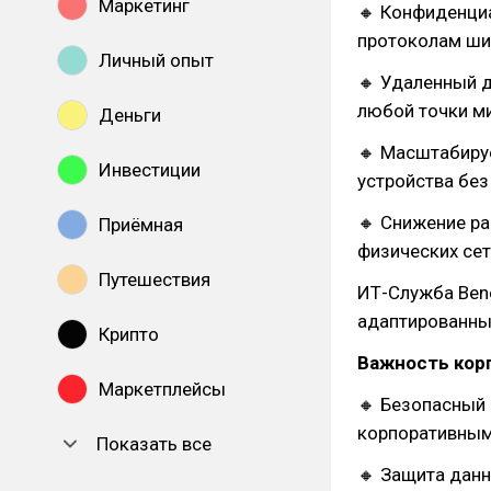
Маркетинг
🔸 Конфиденци
протоколам ши
Личный опыт
🔸 Удаленный д
любой точки ми
Деньги
🔸 Масштабиру
Инвестиции
устройства без
🔸 Снижение ра
Приёмная
физических сет
Путешествия
ИТ-Служба Ben
адаптированны
Крипто
Важность кор
Маркетплейсы
🔸 Безопасный 
корпоративным
Показать все
🔸 Защита дан