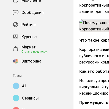
Моя лента
корпоративный
защиты данных
Сообщения
Рейтинг
Курсы
Что такое ко
Маркет
Корпоративный 
Оплата подписок
публичного инт
Викторина
ресурсами ком
Как это работ
Темы
Используя про
AI
виртуальный ту
несанкциониров
Сервисы
Преимущества