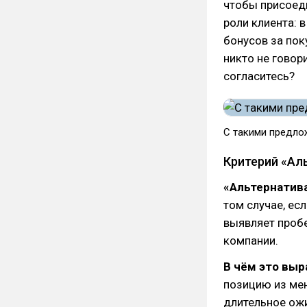
чтобы присоеди
роли клиента: 
бонусов за пок
никто не говор
согласитесь?
С такими предлож
Критерий «Аль
«Альтернатив
том случае, ес
выявляет пробе
компании.
В чём это вы
позицию из мен
длительное ож