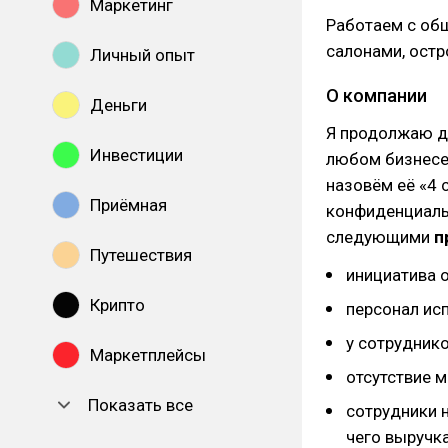
Маркетинг
Работаем с об
салонами, остро
Личный опыт
О компании
Деньги
Я продолжаю де
Инвестиции
любом бизнесе
назовём её «4 
Приёмная
конфиденциальн
следующими
п
Путешествия
инициатива о
Крипто
персонал ис
у сотрудник
Маркетплейсы
отсутствие м
Показать все
сотрудники 
чего выручка