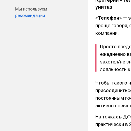
унитаз
Мы используем
рекомендации.
«Телефон»
— э
проще говоря, 
компании.
Просто предс
ежедневно ва
захотел/не з
лояльности к
Чтобы такого 
присоединиться
постоянным гос
активно повыша
На точках в ДФ
практически в 2