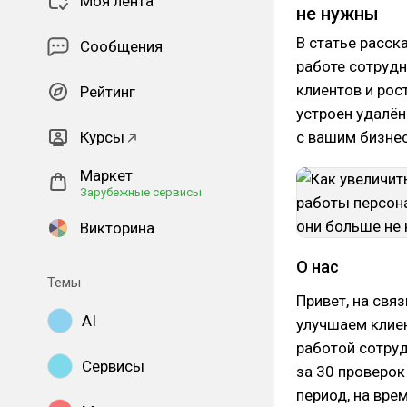
Моя лента
не нужны
В статье расск
Сообщения
работе сотруд
клиентов и рос
Рейтинг
устроен удалён
Курсы
с вашим бизнес
Маркет
Зарубежные сервисы
Викторина
О нас
Темы
Привет, на свя
AI
улучшаем клие
работой сотруд
Сервисы
за 30 проверок
период, на вре