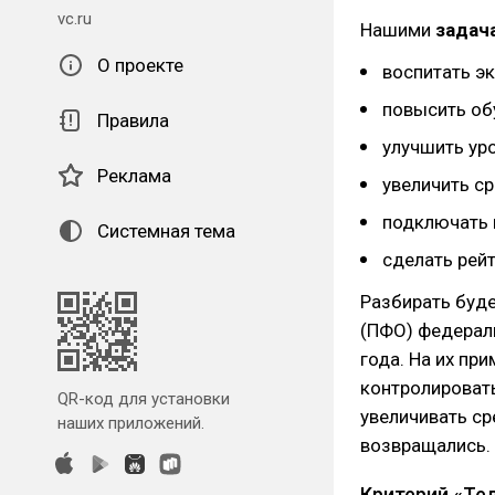
vc.ru
Нашими
задач
О проекте
воспитать э
повысить об
Правила
улучшить уро
Реклама
увеличить с
подключать к
Системная тема
сделать рей
Разбирать буд
(ПФО) федерал
года. На их пр
контролировать
QR-код для установки
увеличивать ср
наших приложений.
возвращались.
Критерий «Те