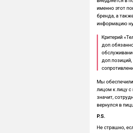
внедряется в п
именно этот по
бренда, а такж
информацию ну
Критерий «Те
доп.обязанно
обслуживани
доп.позиций, 
сопротивлени
Мы обеспечили 
лицом к лицу с
значит, сотруд
вернулся в пиц
P.S.
Не страшно, ес