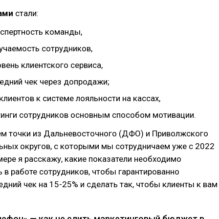
ами
стали:
кспертность команды,
учаемость сотрудников,
вень клиентского сервиса,
редний чек через допродажи;
лиентов к системе лояльности на кассах,
тинги сотрудников основным способом мотивации.
ем точки из Дальневосточного (ДФО) и Приволжского
ьных округов, с которыми мы сотрудничаем уже с 2022
имере я расскажу, какие показатели необходимо
 в работе сотрудников, чтобы гарантированно
едний чек на 15-25% и сделать так, чтобы клиенты к вам
лефон» — как не слить маркетинговый бюджет в