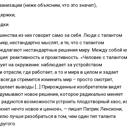
ванизации (ниже объясним, что это значит),
держки,
дки.
инства из них говорит само за себя. Люди с талантом
мер, нестандартно мыслят, а те, что с талантом
редлагают нестандартные решения миру. Между собой и
ция: реактивность и проактивность. «Человек с таланто
ует на окружение: наблюдает за устройством
 отрасли, где работает, а то и мира в целом и задает
 всегда стремится изменить мир – просто смотрит,
делает выводы […] Прирожденные изобретатели видят
идумывают новое решение, которое радикально меняет
и радуются возможности устроить плодотворный хаос, и
кнет нечто новое и ценное», — пишет Патрик Ленсиони,
елю лучше разобраться в том, чем один тип таланта
другого.