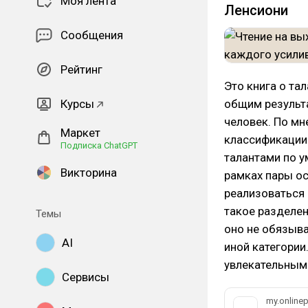
Моя лента
Ленсиони
Сообщения
Рейтинг
Это книга о та
Курсы
общим результа
человек. По мн
Маркет
классификации
Подписка ChatGPT
талантами по у
Викторина
рамках пары ос
реализоваться 
такое разделен
Темы
оно не обязыва
AI
иной категории
увлекательным 
Сервисы
my.onlinep