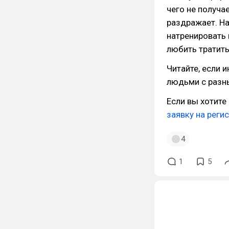
чего не получа
раздражает. На
натренировать 
любить тратить
Читайте, если 
людьми с разн
Если вы хотите
заявку на реги
4
1
5