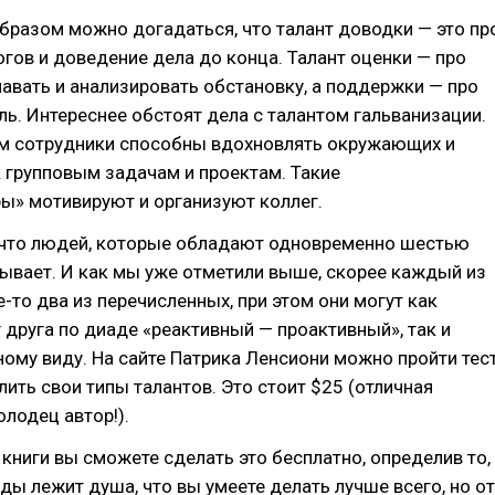
разом можно догадаться, что талант доводки — это пр
гов и доведение дела до конца. Талант оценки — про
авать и анализировать обстановку, а поддержки — про
ь. Интереснее обстоят дела с талантом гальванизации.
 сотрудники способны вдохновлять окружающих и
к групповым задачам и проектам. Такие
ы» мотивируют и организуют коллег.
, что людей, которые обладают одновременно шестью
бывает. И как мы уже отметили выше, скорее каждый из
е-то два из перечисленных, при этом они могут как
 друга по диаде «реактивный — проактивный», так и
ному виду. На сайте Патрика Ленсиони можно пройти тес
лить свои типы талантов. Это стоит $25 (отличная
олодец автор!).
 книги вы сможете сделать это бесплатно, определив то,
оды лежит душа, что вы умеете делать лучше всего, но от