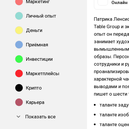
Маркетинг
Онлайн 
Личный опыт
Патрика Ленсио
Table Group и 
Деньги
опыт он переда
занимает худо
Приёмная
вымышленными 
образы. Персон
Инвестиции
сотрудники и р
проанализиров
Маркетплейсы
характерной ча
выводами и поя
Крипто
пишет о шести 
Карьера
таланте заду
таланте изоб
Показать все
таланте оцен