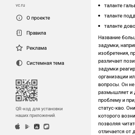
vc.ru
таланте галь
таланте под
О проекте
таланте дово
Правила
Название больш
задумки, напри
Реклама
изобретения, п
различает пози
Системная тема
задумки реагир
организации или
вопросы. Он не
размышляет и 
проблему и пр
статус-кво. Он
QR-код для установки
наших приложений.
которого возни
позволяя читат
отличается от 