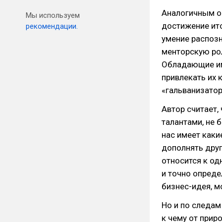
Аналогичным об
Мы используем
достижение ито
рекомендации.
умение распозн
менторскую рол
Обладающие им
привлекать их 
«гальванизатор
Автор считает
талантами, не 
нас имеет каки
дополнять друг
относится к од
и точно опреде
бизнес-идея, м
Но и по следам
к чему от прир