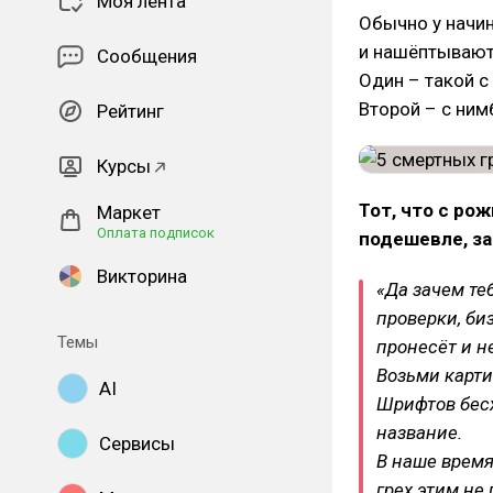
Моя лента
Обычно у начи
и нашёптывают
Сообщения
Один – такой с
Второй – с ни
Рейтинг
Курсы
Тот, что с ро
Маркет
Оплата подписок
подешевле, за
Викторина
«Да зачем те
проверки, биз
Темы
пронесёт и н
Возьми картин
AI
Шрифтов бес
название.
Сервисы
В наше время,
грех этим не