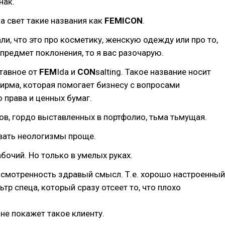
нак.⠀
а свет такие названия как
FEMICON
.
ли, что это про косметику, женскую одежду или про то,
предмет поклонения, то я вас разочарую.
тавное от
FEM
Ida и
CON
salting. Такое название носит
ирма, которая помогает бизнесу с вопросами
 права и ценных бумаг.⠀
ов, гордо выставленных в портфолио, тьма тьмущая.⠀
вать неологизмы проще.
абочий. Но только в умелых руках.⠀
асмотренность здравый смысл. Т.е. хорошо настроенный
ьтр спеца, который сразу отсеет то, что плохо
не покажет такое клиенту.⠀