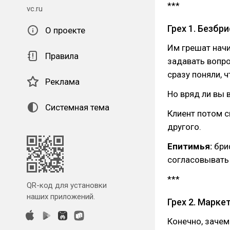
***
vc.ru
Грех 1. Безбр
О проекте
Им грешат нач
Правила
задавать вопро
сразу поняли, 
Реклама
Но вряд ли вы 
Системная тема
Клиент потом с
другого.⠀
Епитимья:
бриф
согласовывать 
***⠀
QR-код для установки
наших приложений.
Грех 2. Марке
Конечно, зачем