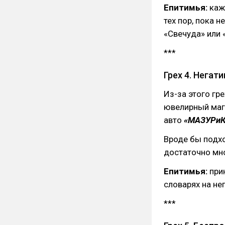
Епитимья:
кажд
тех пор, пока н
«Свечуда» или
***
Грех 4. Нега
Из-за этого гр
ювелирный ма
авто
«МАЗУРиК
Вроде бы подхо
достаточно мн
Епитимья:
прин
словарях на не
***