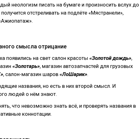
ый неологизм писать на бумаге и произносить вслух до
е получится отстреливать на подлёте «Мястранели»,
 «Ажиопатаж».
тивного смысла отрицание⠀
еха появились на свет салон красоты
«Золотой дождь»
,
газин
«Золотарь»
, магазин автозапчастей для грузовых
»
, салон-магазин шаров
«ЛоШарик»
.⠀
дящие названия, но есть в них второй смысл. И
ого людей о нём знают.⠀
ять, что невозможно знать всё, и проверять названия в
гативные коннотации.