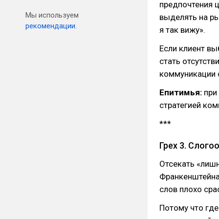
предпочтения ц
Мы используем
выделять на ры
рекомендации.
я так вижу».⠀
Если клиент вы
стать отсутств
коммуникации 
Епитимья:
при 
стратегией ком
***
Грех 3. Слог
Отсекать «лишн
Франкенштейна»
слов плохо сра
Потому что где