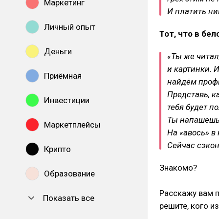
Маркетинг
И платить ни
Личный опыт
Тот, что в бе
Деньги
«Ты же читал
и картинки. 
Приёмная
найдём профи
Представь, ка
Инвестиции
тебя будет п
Ты напашешьс
Маркетплейсы
На «авось» в
Сейчас сэкон
Крипто
Знакомо?
Образование
⠀
Расскажу вам п
Показать все
решите, кого и