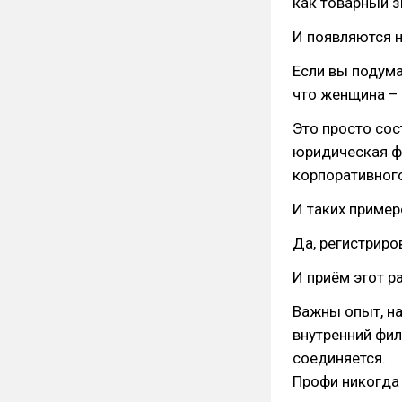
как товарный з
И появляются н
Если вы подума
что женщина – 
Это просто сос
юридическая ф
корпоративного
И таких пример
Да, регистриро
И приём этот р
Важны опыт, н
внутренний фил
соединяется.
Профи никогда 