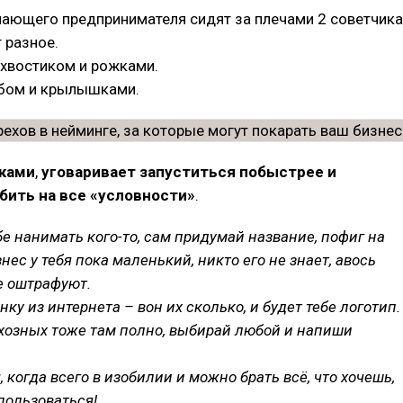
нающего предпринимателя сидят за плечами 2 советчика
 разное.
 хвостиком и рожками.
мбом и крылышками.
жками
,
уговаривает запуститься побыстрее и
бить на все «условности»
.
бе нанимать кого-то, сам придумай название, пофиг на
нес у тебя пока маленький, никто его не знает, авось
е оштрафуют.
ку из интернета – вон их сколько, и будет тебе логотип.
хозных тоже там полно, выбирай любой и напиши
 когда всего в изобилии и можно брать всё, что хочешь,
 пользоваться!