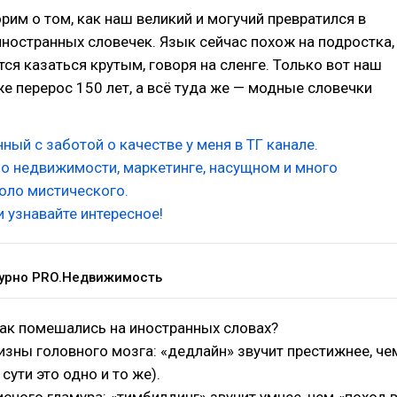
рим о том, как наш великий и могучий превратился в
ностранных словечек. Язык сейчас похож на подростка,
ся казаться крутым, говоря на сленге. Только вот наш
е перерос 150 лет, а всё туда же — модные словечки
нный с заботой о качестве у меня в ТГ канале.
о недвижимости, маркетинге, насущном и много
оло мистического.
 узнавайте интересное!
турно PRO.Недвижимость
так помешались на иностранных словах?
зны головного мозга: «дедлайн» звучит престижнее, че
 сути это одно и то же).