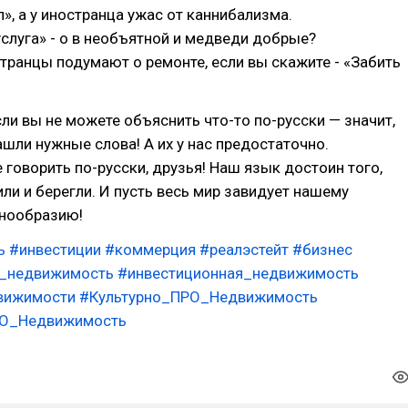
», а у иностранца ужас от каннибализма.
луга» - о в необъятной и медведи добрые?
транцы подумают о ремонте, если вы скажите - «Забить
сли вы не можете объяснить что-то по-русски — значит,
ашли нужные слова! А их у нас предостаточно.
е говорить по-русски, друзья! Наш язык достоин того,
ли и берегли. И пусть весь мир завидует нашему
нообразию!
ь
#инвестиции
#коммерция
#реалэстейт
#бизнес
в_недвижимость
#инвестиционная_недвижимость
вижимости
#Культурно_ПРО_Недвижимость
RO_Недвижимость