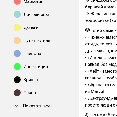
→ Синдром офис
Маркетинг
бар всей команд
→ Желание каза
Личный опыт
«одобрить» (хо
Деньги
🤡 Топ-5 самы
• «Кринж» вмес
Путешествия
стыд», то есть
другими людьм
Приёмная
• «Инсайт» вме
нельзя без мод
Инвестиции
• «Хейт» вмест
главное — соб
Крипто
• «Фриланс» вм
из Marvel.
Право
• «Бэкграунд» 
просто люди с
Показать все
💪 Но не всё та