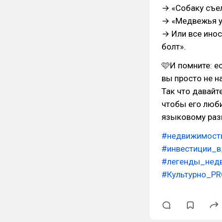
→ «Собаку съел
→ «Медвежья ус
→ Или все инос
болт».
🩷И помните: е
вы просто не н
Так что давайт
чтобы его люби
языковому раз
#недвижимост
#инвестиции_
#легенды_нед
#Культурно_P