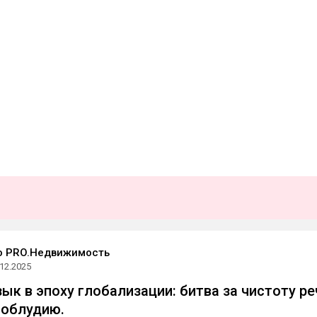
о PRO.Недвижимость
.12.2025
зык в эпоху глобализации: битва за чистоту ре
воблудию.