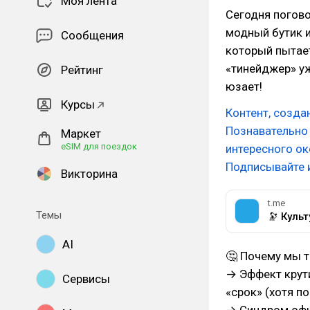
Моя лента
Сегодня погово
модный бутик и
Сообщения
который пытает
«тинейджер» уж
Рейтинг
юзает!
Курсы
Контент, созда
Познавательно 
Маркет
eSIM для поездок
интересного ок
Подписывайте и
Викторина
t.me
Темы
🔭 Куль
AI
🤔 Почему мы 
→ Эффект крути
Сервисы
«срок» (хотя по