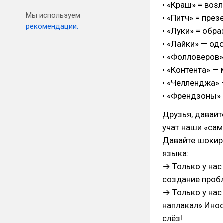
• «Краш» = во
Мы используем
• «Питч» = през
рекомендации.
• «Луки» = обра
• «Лайки» — од
• «Фолловеров»
• «Контента» —
• «Челленджа» 
• «Френдзоны»
Друзья, давайт
учат наши «сам
Давайте шокир
языка:
→ Только у нас
создание проб
→ Только у нас
наплакал».Инос
слёз!