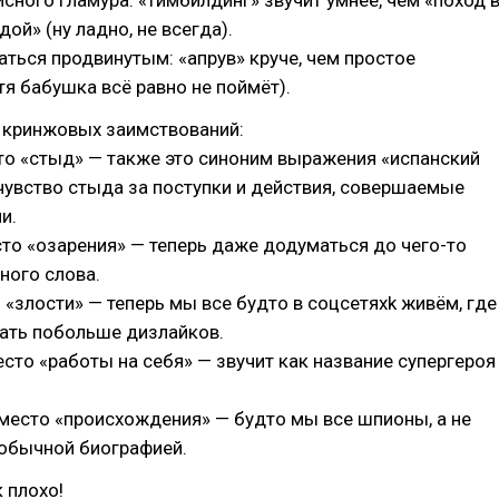
ного гламура: «тимбилдинг» звучит умнее, чем «поход 
ой» (ну ладно, не всегда).
ться продвинутым: «апрув» круче, чем простое
тя бабушка всё равно не поймёт).
х кринжовых заимствований:
то «стыд» — также это синоним выражения «испанский
 чувство стыда за поступки и действия, совершаемые
и.
сто «озарения» — теперь даже додуматься до чего-то
ного слова.
о «злости» — теперь мы все будто в соцсетяхk живём, где
рать побольше дизлайков.
есто «работы на себя» — звучит как название супергероя
вместо «происхождения» — будто мы все шпионы, а не
 обычной биографией.
к плохо!