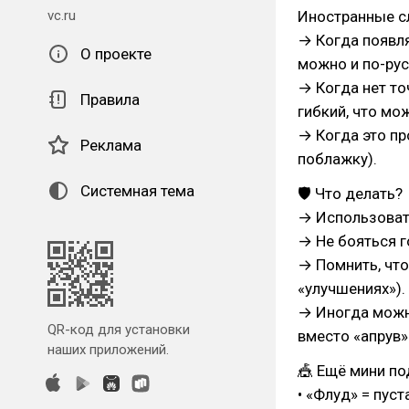
vc.ru
Иностранные с
→ Когда появля
О проекте
можно и по-рус
→ Когда нет то
Правила
гибкий, что мо
→ Когда это пр
Реклама
поблажку).
Системная тема
🛡 Что делать?
→ Использовать
→ Не бояться г
→ Помнить, что
«улучшениях»).
→ Иногда можно
QR-код для установки
вместо «апрув»
наших приложений.
🎪 Ещё мини по
• «Флуд» = пуст