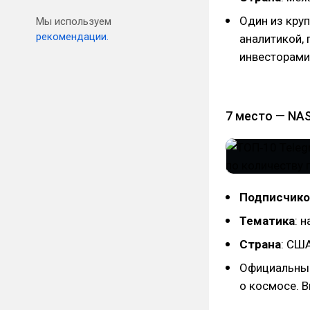
Один из кру
Мы используем
рекомендации.
аналитикой, 
инвесторами
7 место — NA
Подписчико
Тематика
: 
Страна
: СШ
Официальный
о космосе. В