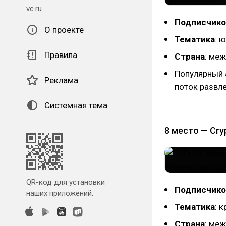
vc.ru
Подписчико
О проекте
Тематика
: 
Правила
Страна
: ме
Популярный 
Реклама
поток развле
Системная тема
8 место — Cry
QR-код для установки
Подписчико
наших приложений.
Тематика
: 
Страна
: ме