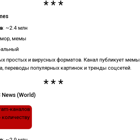
mes
в
: ~2.4 млн
юмор, мемы
обальный
ых простых и вирусных форматов. Канал публикует мемы
а, переводы популярных картинок и тренды соцсетей.
 News (World)
в
: ~2.9 млн