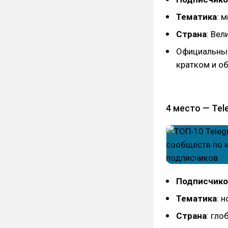
Тематика
: 
Страна
: Ве
Официальный
кратком и о
4 место — Tel
Подписчико
Тематика
: 
Страна
: гл