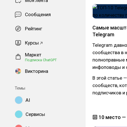
Моя лента
Сообщения
Самые масшта
Рейтинг
Telegram
Курсы
Telegram давн
сообщества в н
Маркет
полноправные 
Подписка ChatGPT
инфоповоды и 
Викторина
В этой статье 
сообществ, кот
Темы
подписчиков и
AI
Сервисы
🔟 10 место —