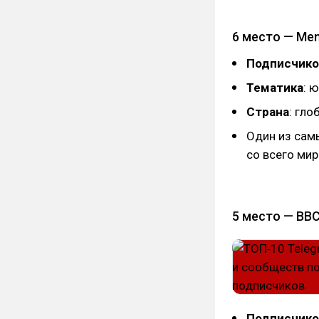
6 место — Me
Подписчико
Тематика
: 
Страна
: гл
Один из сам
со всего мир
5 место — BBC
Подписчико