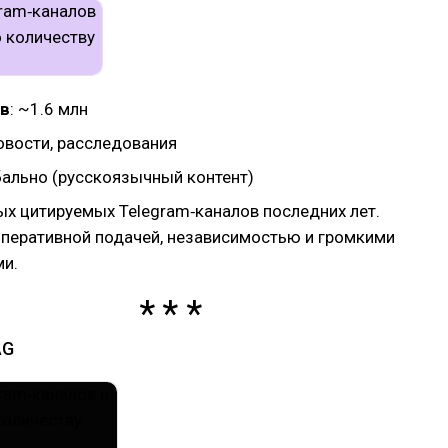
в
: ~1.6 млн
новости, расследования
обально (русскоязычный контент)
ых цитируемых Telegram‑каналов последних лет.
оперативной подачей, независимостью и громкими
и.
AG