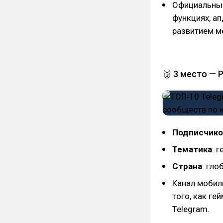
Официальный
функциях, ап
развитием м
🥉 3 место — P
Подписчико
Тематика
: 
Страна
: гл
Канал мобил
того, как г
Telegram.