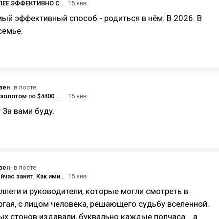
КАК НАИБОЛЕЕ ЭФФЕКТИВНО СОХРАНИТЬ И ПРИУМНОЖИТЬ КАПИТАЛ В 2025-2026 ГОДУ
15 янв
мый эффективный способ - родиться в нём. В 2026. В
семье.
зен
в посте
Очереди за золотом по $4400. Почему это сигнал НЕ покупать, а ждать?
15 янв
 За вами буду.
зен
в посте
Извини, я сейчас занят. Как имитация бурной деятельности позволяет выживать в офисе.
15 янв
ллеги и руководители, которые могли смотреть в
ргая, с лицом человека, решающего судьбу вселенной.
х стонов издавали, буквально каждые полчаса... а