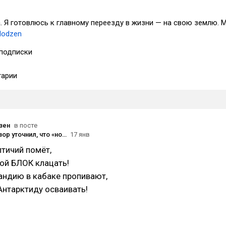
. Я готовлюсь к главному переезду в жизни — на свою землю. 
elodzen
подписки
арии
зен
в посте
Роскомнадзор уточнил, что «новые меры по ограничению» Telegram «в настоящее время не применяются»
17 янв
птичий помёт,
кой БЛОК клацать!
андию в кабаке пропивают,
нтарктиду осваивать!