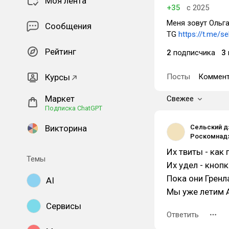
Моя лента
+35
с 2025
Меня зовут Ольга
Сообщения
TG
https://t.me/s
Рейтинг
2
подписчика
3
Курсы
Посты
Коммент
Маркет
Свежее
Подписка ChatGPT
Викторина
Сельский д
Их твиты - как 
Темы
Их удел - кноп
Пока они Гренл
AI
Мы уже летим А
Сервисы
Ответить