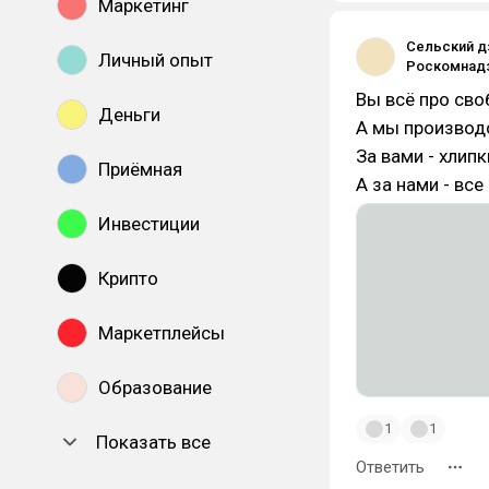
Маркетинг
Сельский д
Личный опыт
Вы всё про сво
Деньги
А мы производс
За вами - хлип
Приёмная
А за нами - вс
Инвестиции
Крипто
Маркетплейсы
Образование
1
1
Показать все
Ответить