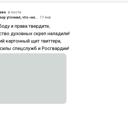
зен
в посте
Роскомнадзор уточнил, что «новые меры по ограничению» Telegram «в настоящее время не применяются»
17 янв
боду и права твердите,
тво духовных скреп наладили!
кий картонный щит твиттера,
е силы спецслужб и Росгвардии!