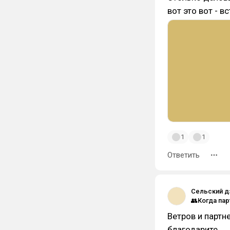
вот это вот - в
1
1
Ответить
Сельский д
Ветров и партн
благодарите.