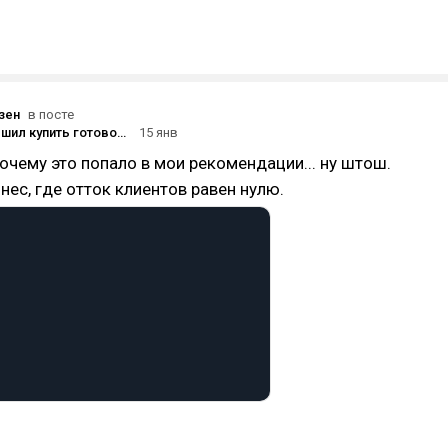
зен
в посте
Почему я решил купить готовое ритуальное агентство
15 янв
очему это попало в мои рекомендации... ну штош.
нес, где отток клиентов равен нулю.