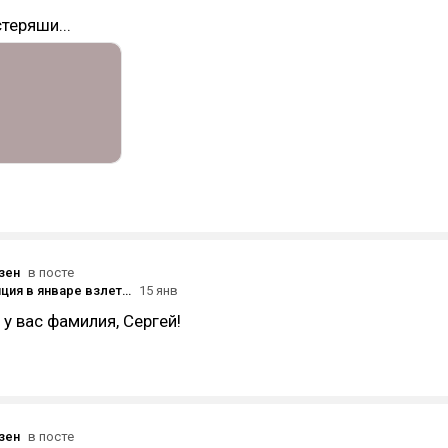
теряши...
зен
в посте
ШОК! Инфляция в январе взлетела до 38% годовых!
15 янв
 у вас фамилия, Сергей!
зен
в посте