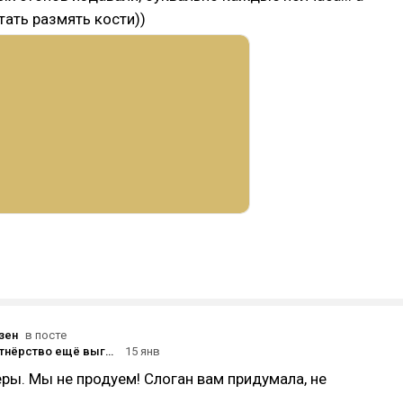
стать размять кости))
зен
в посте
👥Когда партнёрство ещё выглядит рабочим, но уже трещит
15 янв
еры. Мы не продуем! Слоган вам придумала, не