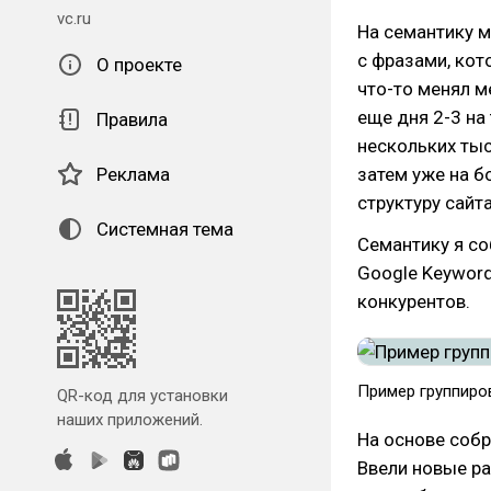
vc.ru
На семантику м
с фразами, кот
О проекте
что-то менял м
еще дня 2-3 на
Правила
нескольких тыс
Реклама
затем уже на б
структуру сайт
Системная тема
Семантику я со
Google Keyword 
конкурентов.
Пример группиро
QR-код для установки
наших приложений.
На основе собр
Ввели новые р