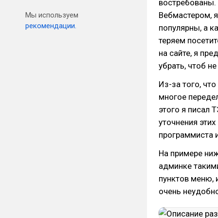
востребованы. 
Вебмастером, я
Мы используем
рекомендации.
популярны, а к
теряем посетит
на сайте, я пр
убрать, чтоб н
Из-за того, чт
многое передел
этого я писал 
уточнения этих
программиста и
На примере ниж
админке такими
пунктов меню, 
очень неудобно