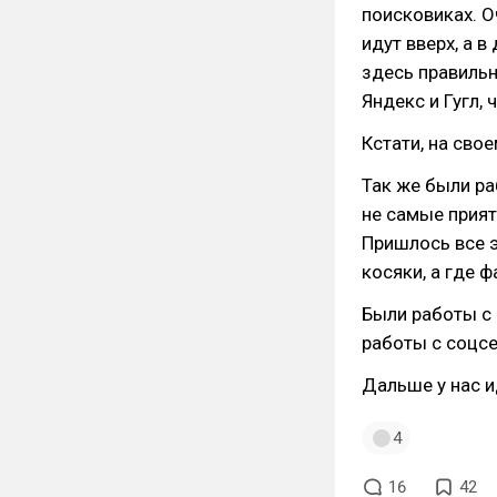
поисковиках. О
идут вверх, а в
здесь правильн
Яндекс и Гугл, 
Кстати, на сво
Так же были ра
не самые прият
Пришлось все э
косяки, а где 
Были работы с 
работы с соцсе
Дальше у нас и
4
16
42