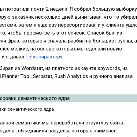
ы потратили почти 2 недели. Я собрал большую выборку
орую заказчик несколько дней вычитывал, что-то убирал
естами, затем я еще раз пересортировал и у клиента ушл
 то, чтобы просмотреть этот список. Список был из
яч фраз, которые я сначала разбил на большие группы, а
олее мелкие, на основе которых мы сделали новую
а и я давал
ТЗ копирайтеру
.
бирал из Wordstat, из платного аккаунта spywords, из
Planner Tool, Serpstat, Rush Analytics и ручного анализа
вки семантического ядра
анной семантики мы переработали структуру сайта.
азделы, объединили разделы, которые наименее