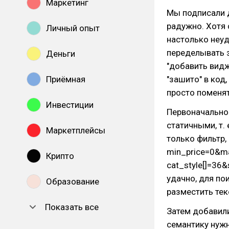
Маркетинг
Мы подписали д
радужно. Хотя 
Личный опыт
настолько неуд
переделывать з
Деньги
"добавить видж
Приёмная
"зашито" в код
просто поменят
Инвестиции
Первоначально
статичными, т. 
Маркетплейсы
только фильтр,
min_price=0&m
Крипто
cat_style[]=36
удачно, для по
Образование
разместить тек
Показать все
Затем добавили
семантику нужн