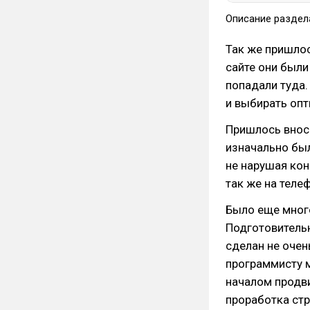
Описание раздел
Так же пришлос
сайте они были
попадали туда
и выбирать опт
Пришлось вноси
изначально был
не нарушая кон
так же на теле
Было еще много
Подготовительн
сделан не очен
программисту м
началом продви
проработка стр