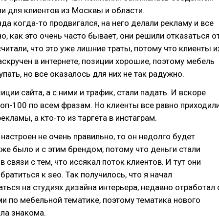
и для клиентов из Москвы и области.
нда когда-то продвигался, на него делали рекламу и все
но, как это очень часто бывает, они решили отказаться о
считали, что это уже лишние траты, потому что клиенты и
аскручен в интернете, позиции хорошие, поэтому мебель
упать, но все оказалось для них не так радужно.
ции сайта, а с ними и трафик, стали падать. И вскоре
топ-100 по всем фразам. Но клиенты все равно приходил
екламы, а кто-то из таргета в инстаграм.
 настроен не очень правильно, то он недолго будет
же было и с этим брендом, потому что деньги стали
в связи с тем, что иссякал поток клиентов. И тут они
братиться к seo. Так получилось, что я начал
ться на студиях дизайна интерьера, недавно отработал 
и по мебельной тематике, поэтому тематика нового
ла знакома.