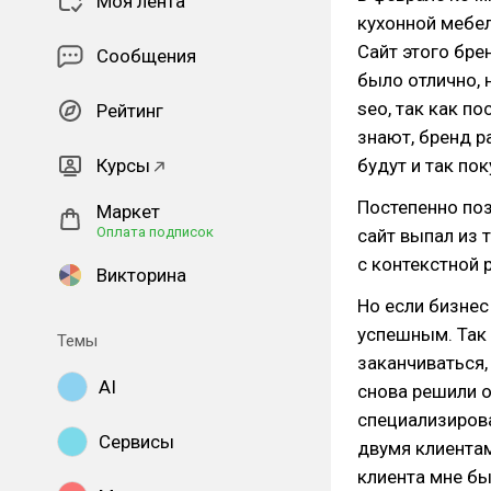
Моя лента
кухонной мебел
Сайт этого бре
Сообщения
было отлично, 
seo, так как по
Рейтинг
знают, бренд р
Курсы
будут и так пок
Постепенно пози
Маркет
Оплата подписок
сайт выпал из 
с контекстной р
Викторина
Но если бизнес
успешным. Так 
Темы
заканчиваться, 
AI
снова решили о
специализирова
Сервисы
двумя клиентам
клиента мне бы