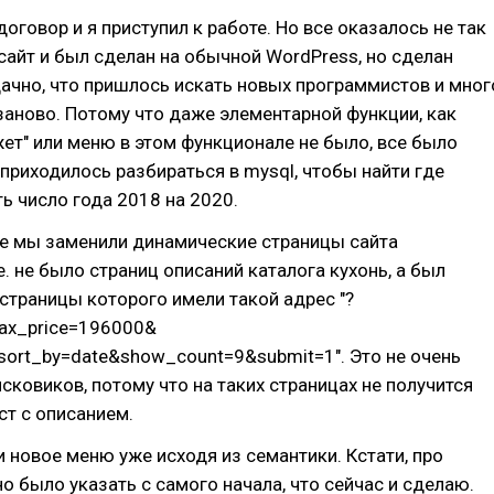
оговор и я приступил к работе. Но все оказалось не так
сайт и был сделан на обычной WordPress, но сделан
ачно, что пришлось искать новых программистов и мног
аново. Потому что даже элементарной функции, как
ет" или меню в этом функционале не было, все было
, приходилось разбираться в mysql, чтобы найти где
ь число года 2018 на 2020.
е мы заменили динамические страницы сайта
е. не было страниц описаний каталога кухонь, а был
 страницы которого имели такой адрес "?
ax_price=196000&
&sort_by=date&show_count=9&submit=1". Это не очень
исковиков, потому что на таких страницах не получится
ст с описанием.
 новое меню уже исходя из семантики. Кстати, про
о было указать с самого начала, что сейчас и сделаю.