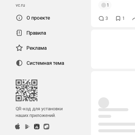
vc.ru
1
О проекте
3
1
Правила
Реклама
Системная тема
QR-код для установки
наших приложений.