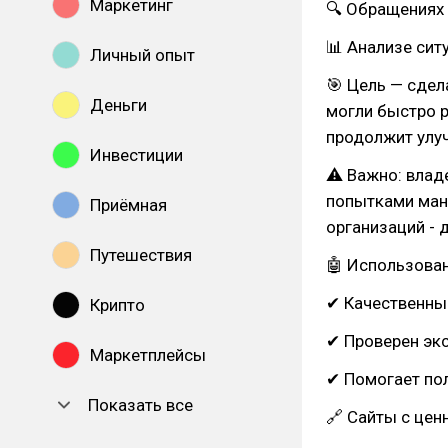
Маркетинг
🔍 Обращениях 
📊 Анализе сит
Личный опыт
🎯 Цель — сде
Деньги
могли быстро 
продолжит улу
Инвестиции
⚠ Важно: влад
попытками ман
Приёмная
организаций - 
Путешествия
🤖 Использован
✔ Качественны
Крипто
✔ Проверен эк
Маркетплейсы
✔ Помогает по
Показать все
🔗 Сайты с цен