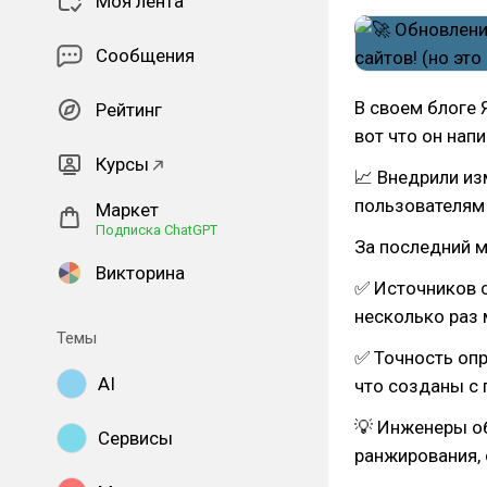
Моя лента
Сообщения
В своем блоге
Рейтинг
вот что он напи
Курсы
📈 Внедрили и
пользователям 
Маркет
Подписка ChatGPT
За последний м
Викторина
✅ Источников с
несколько раз
Темы
✅ Точность опр
AI
что созданы с
💡 Инженеры о
Сервисы
ранжирования, 