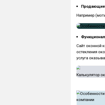
Продающие 
Например (моти
Функционал 
Сайт оконной 
остекления око
услуга оказывае
Пример