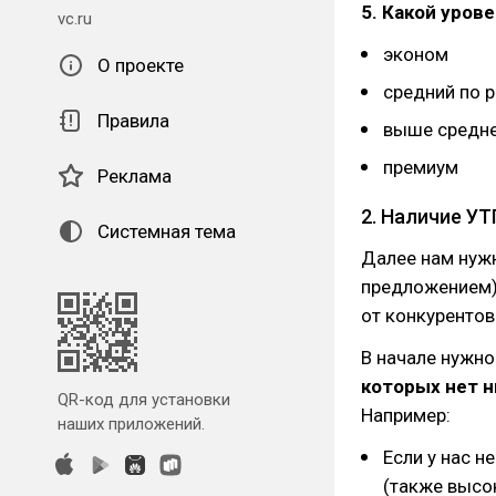
5. Какой уров
vc.ru
эконом
О проекте
средний по 
Правила
выше средн
премиум
Реклама
2. Наличие У
Системная тема
Далее нам нуж
предложением)
от конкурентов
В начале нужн
которых нет н
QR-код для установки
Например:
наших приложений.
Если у нас н
(также высо