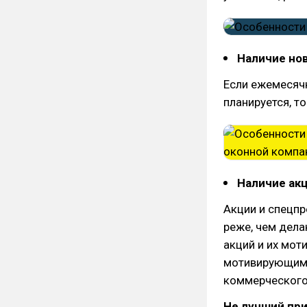
Наличие нов
Если ежемесячн
планируется, т
Наличие ак
Акции и спецп
реже, чем дела
акций и их мот
мотивирующим 
коммерческого
Не лучший пр