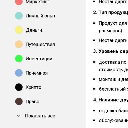
Маркетинг
Нестандартн
2. Тип продукц
Личный опыт
Продукт для
Деньги
размеров)
Нестандартн
Путешествия
3. Уровень се
Инвестиции
доставка по 
стоимость д
Приёмная
монтаж и де
Крипто
бесплатный 
4. Наличие др
Право
отделка бал
Показать все
обслуживани