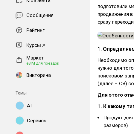
Моя лента
подготовили м
продвижения в 
Сообщения
сразу переходи
Рейтинг
Курсы
1. Определяе
Маркет
Необходимо оп
eSIM для поездок
нужно для того
Викторина
поисковом запр
(далее – СЯ) с
Темы
Для этого от
AI
1. К какому т
Продукт для
Сервисы
размеров)