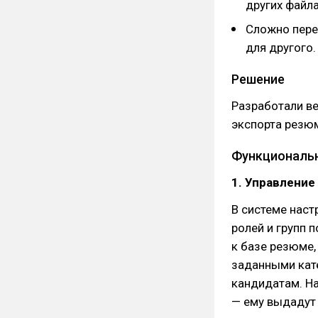
других файла
Сложно перес
для другого.
Решение
Разработали в
экспорта резюм
Функциональ
1. Управление
В системе наст
ролей и групп 
к базе резюме,
заданными кат
кандидатам. На
— ему выдадут 