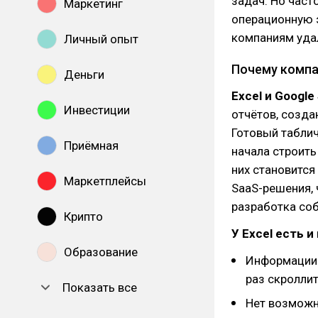
задач. Но част
Маркетинг
операционную 
компаниям удал
Личный опыт
Почему компа
Деньги
Excel и Google
Инвестиции
отчётов, созда
Готовый таблич
Приёмная
начала строить
них становится
Маркетплейсы
SaaS-решения, 
разработка со
Крипто
У Excel есть и
Образование
Информации 
раз скроллит
Показать все
Нет возможн