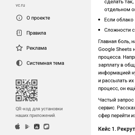
сделать так,
vc.ru
отдельном о
О проекте
Если облако
Сложности с
Правила
Главная боль, 
Реклама
Google Sheets 
процесса. Напр
Системная тема
зарплату в общ
информацией н
и рассылать их
процесс, он ещ
Частый запрос 
сервис. Расска
QR-код для установки
сфер перейти из
наших приложений.
Кейс 1. Рекру