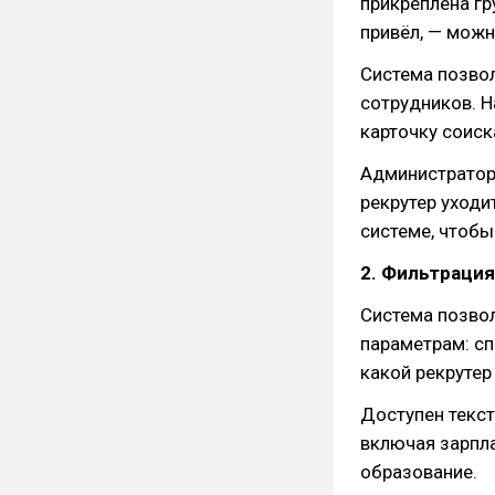
прикреплена гр
привёл, — можн
Система позвол
сотрудников. Н
карточку соиск
Администратор 
рекрутер уходи
системе, чтобы
2. Фильтрация
Система позво
параметрам: сп
какой рекрутер 
Доступен текс
включая зарпла
образование.