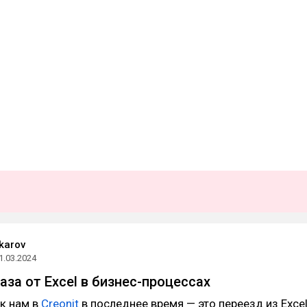
karov
1.03.2024
аза от Excel в бизнес-процессах
к нам в
Creonit
в последнее время — это переезд из Exce