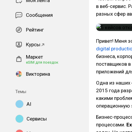
Моя лента
в веб-сервис. 
разных сфер а
Сообщения
Рейтинг
Привет! Меня з
Курсы
digital producti
бизнеса, корпо
Маркет
eSIM для поездок
поставщиков в 
приложений для
Викторина
Одна из наших 
2015 года разр
Темы
какими пробле
AI
операционную 
Бизнес-процесс
Сервисы
процессами.
Ex