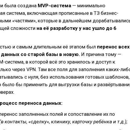
ми была создана
MVP-система
— минимально
ая система, включающая прописанные в ТЗ бизнес-
ными «частями», которые в дальнейшем дорабатывалис
общей сложности
на её разработку у нас ушло до 6
остью и самым длительным её этапом был
перенос всех
данных со старой базы в новую.
И причина тому —
-система, в которой всё это хранилось и доступ к
лько через VPN. Там все поля для заполнения каких-либ
тывались с нуля, без использования готовых шаблонов,
 было бы применить для выгрузки базы и развёртывани
рверах.
роцесс переноса данных:
перенос заполненных полей и сопоставление их по
(в контакты, «сделку», клинику, карточку ребёнка и т.д.);