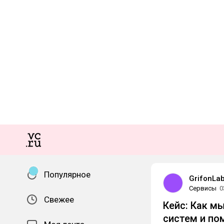
Популярное
GrifonLa
Сервисы
0
Свежее
Кейс: Как м
систем и по