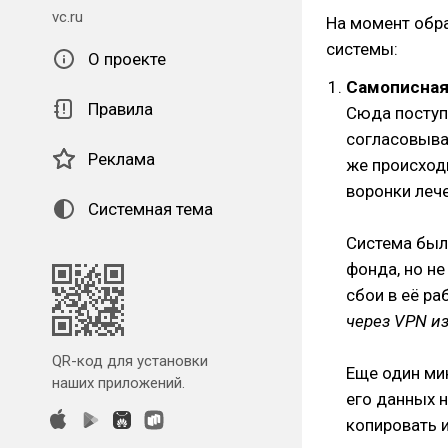
vc.ru
На момент обр
системы:
О проекте
Самописная
Правила
Сюда поступ
согласовыва
Реклама
же происход
воронки леч
Системная тема
Система был
фонда, но н
сбои в её ра
через VPN и
QR-код для установки
Еще один мин
наших приложений.
его данных н
копировать и