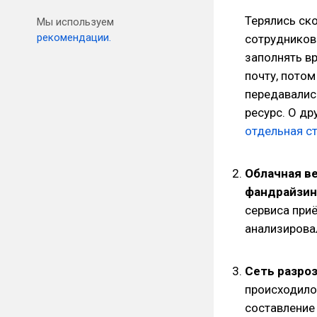
Терялись ск
Мы используем
рекомендации.
сотрудников
заполнять в
почту, потом
передавалис
ресурс. О др
отдельная с
Облачная в
фандрайзин
сервиса при
анализирова
Сеть разро
происходило
составление