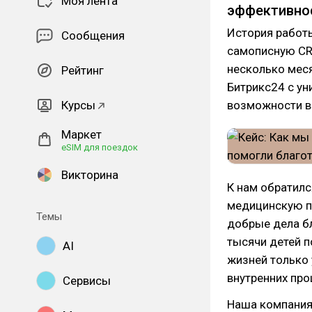
Моя лента
эффективно
История работ
Сообщения
самописную CRM
несколько мес
Рейтинг
Битрикс24 с у
Курсы
возможности в
Маркет
eSIM для поездок
Викторина
К нам обратил
медицинскую п
Темы
добрые дела б
тысячи детей п
AI
жизней только
внутренних про
Сервисы
Наша компания