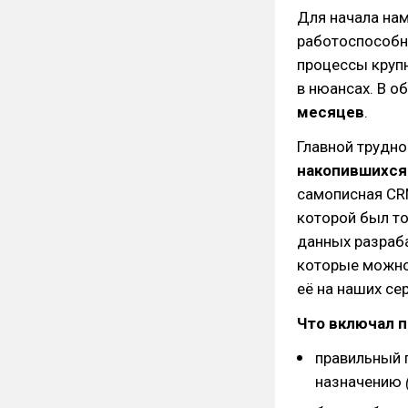
Для начала на
работоспособн
процессы круп
в нюансах. В 
месяцев
.
Главной трудн
накопившихся 
самописная CRM
которой был то
данных разраба
которые можно
её на наших се
Что включал п
правильный 
назначению