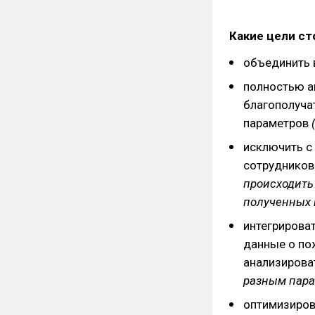
Какие цели ст
объединить в
полностью а
благополуча
параметров
(
исключить с
сотруднико
происходить
полученных 
интегрирова
данные о по
анализирова
разным пара
оптимизиров