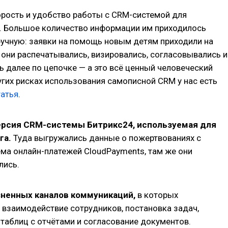
орость и удобство работы с CRM-системой для
. Большое количество информации им приходилось
ручную: заявки на помощь новым детям приходили на
 они распечатывались, визировались, согласовывались и
ь далее по цепочке — а это всё ценный человеческий
угих рисках использования самописной CRM у нас есть
татья
.
ерсия CRM-системы Битрикс24, используемая для
га.
Туда выгружались данные о пожертвованиях с
ёма онлайн-платежей CloudPayments, там же они
лись.
зненных каналов коммуникаций,
в которых
 взаимодействие сотрудников, постановка задач,
 таблиц с отчётами и согласование документов.