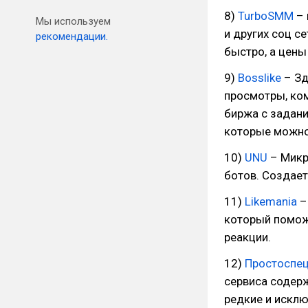
8)
TurboSMM
– 
Мы используем
и других соц с
рекомендации.
быстро, а цены
9)
Bosslike
– Зд
просмотры, ком
биржа с задани
которые можно 
10)
UNU
– Микр
ботов. Создает
11)
Likemania
–
который поможе
реакции.
12)
Простоспе
сервиса содерж
редкие и искл