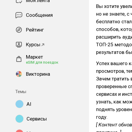
Моя лента
Вы хотите увел
но не знаете, с
Сообщения
бесплатно стал
способов, кото
Рейтинг
расширить ауди
Курсы
ТОП-25 методов
результатов бы
Маркет
eSIM для поездок
Успех вашего к
просмотров, т
Викторина
Зачем тратить 
проверенные с
Темы
сервисах и инс
узнать, как мо
AI
поднять уровен
году.
Сервисы
[ Контент обно