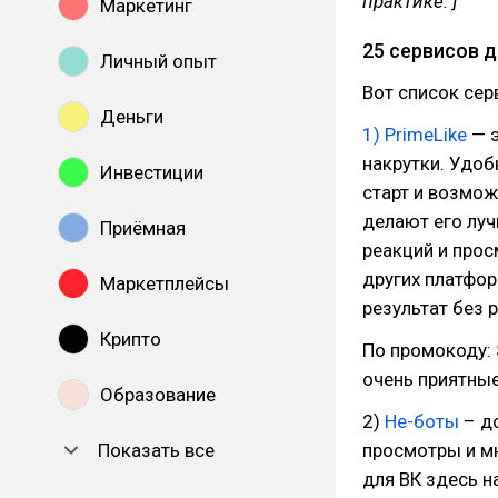
практике. ]
Маркетинг
25 сервисов д
Личный опыт
Вот список сер
Деньги
1) PrimeLike
— э
накрутки. Удоб
Инвестиции
старт и возмо
делают его луч
Приёмная
реакций и прос
других платфор
Маркетплейсы
результат без 
Крипто
По промокоду: 
очень приятные
Образование
2)
Не-боты
– до
Показать все
просмотры и мн
для ВК здесь н