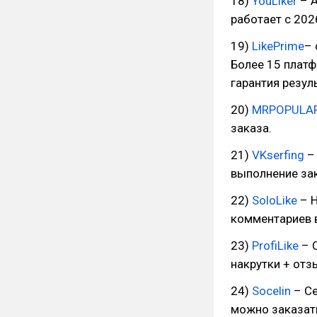
18)
YouLiker
– А
работает с 202
19)
LikePrime
– 
Более 15 платф
гарантия резул
20)
MRPOPULA
заказа.
21)
VKserfing
– 
выполнение зак
22)
SoloLike
– Н
комментариев в
23)
ProfiLike
– С
накрутки + отз
24)
Socelin
– Се
можно заказать