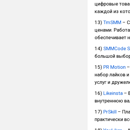
цифровые товар
каждой из кото
13)
TmSMM
– С
ценами. Работа
обеспечивает н
14)
SMMCode S
большой выбор
15)
PR Motion
–
набор лайков 
услуг и друже
16)
Likeinsta
– 
внутреннюю вал
17)
PrSkill
– Пла
практически вс