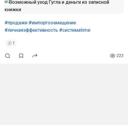
#продажи
#импортозамещение
#личнаяэффективность
#системаtime
1
223