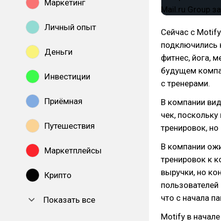
Маркетинг
Личный опыт
Сейчас с Motif
подключились к
Деньги
фитнес, йога, 
будущем компан
Инвестиции
с тренерами.
Приёмная
В компании ви
чек, поскольку
Путешествия
тренировок, но
В компании ожи
Маркетплейсы
тренировок к к
выручки, но ко
Крипто
пользователей 
что с начала п
Показать все
Motify в начал