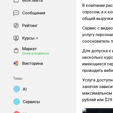
Моя лента
В компании рас
спросом, а к к
Сообщения
общей выручки
Рейтинг
Сервис с виде
услугу персона
Курсы
сооснователь п
Маркет
Для допуска к
Оплата подписок
несколько курс
Викторина
имеющиеся сер
проводить веб
Темы
Услуга доступн
занятия зависи
AI
максимальном п
рублей или $29
Сервисы