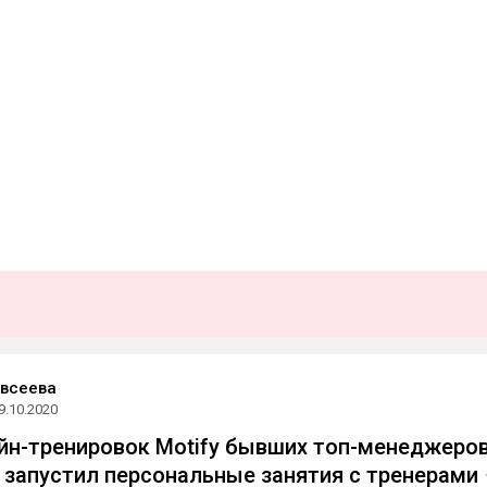
Евсеева
9.10.2020
йн-тренировок Motify бывших топ-менеджеро
up запустил персональные занятия с
тренерами