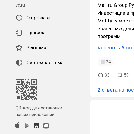
Mail.ru Group 
vc.ru
Инвестиции в п
О проекте
Motify самосто
вознаграждение
Правила
программ.
Реклама
#новость
#mot
24
Системная тема
33
59
2 ответа на пос
QR-код для установки
наших приложений.