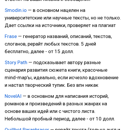
Smodin.io
— в основном нацелен на
университетские или научные тексты, но не только.
Дает ссылки на источники, проверяет на плагиат
Frase
— генератор названий, описаний, текстов,
слоганов, рерайт любых текстов. 5 дней
бесплатно, далее - от 15 долл.
Story Path
— подсказывает автору разные
сценария развития сюжета книги, красочные
mind-map’ы, идеально, если исчезло вдохновение
и настал творческий тупик. Без впн никак
NovelAI
— в основном для написания историй,
романов и произведений в разных жанрах на
основе ваших идей или с чистого листа.
Небольшой пробный период, далее - от 10 долл.
Quillbot Paraphraser
— рерайт текста (только англ и