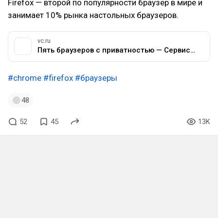
Firefox — второй по популярности браузер в мире и
занимает 10% рынка настольных браузеров.
vc.ru
Пять браузеров с приватностью — Сервисы на vc.ru
#chrome
#firefox
#браузеры
48
52
45
13K