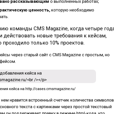
вано рассказывающим
о выполненных работах;
актическую ценность,
которую необходимо
ать.
нию команды CMS Magazine, когда четыре год
и действовать новые требования к кейсам,
 проходило только 10% проектов.
йсы через старый сайт с CMS Magazine с простым, но
фейсом.
ния кейса на http://cases.cmsmagazine.ru/
 нем нравится встроенный счетчик количества символов
сновного текста с картинками через простой текстовый
ем он поддерживает правку в режиме html-кода, что