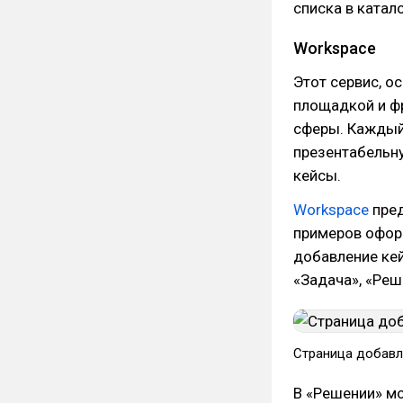
списка в катало
Workspace
Этот сервис, о
площадкой и фр
сферы. Каждый
презентабельну
кейсы.
Workspace
пред
примеров оформ
добавление ке
«Задача», «Реш
Страница добавле
В «Решении» мо