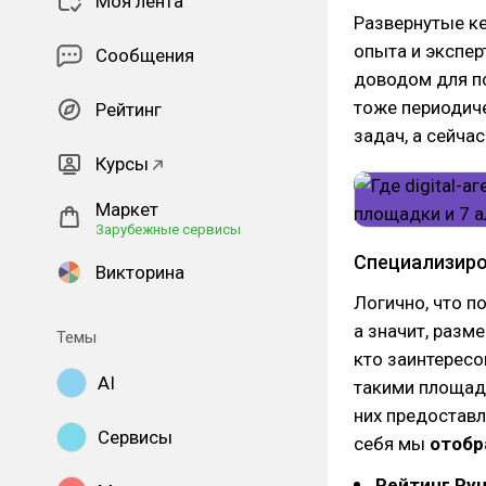
Моя лента
Развернутые к
опыта и экспе
Сообщения
доводом для п
тоже периодич
Рейтинг
задач, а сейча
Курсы
Маркет
Зарубежные сервисы
Специализир
Викторина
Логично, что п
а значит, разм
Темы
кто заинтересов
AI
такими площадк
них предостав
Сервисы
себя мы
отобр
Рейтинг Ру