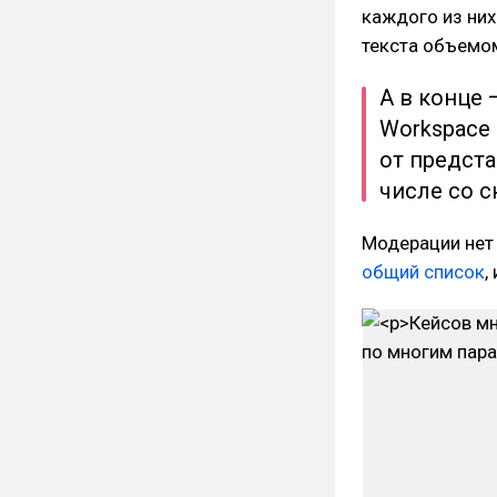
каждого из них
текста объемом
А в конце 
Workspace
от предста
числе со 
Модерации нет 
общий список
,