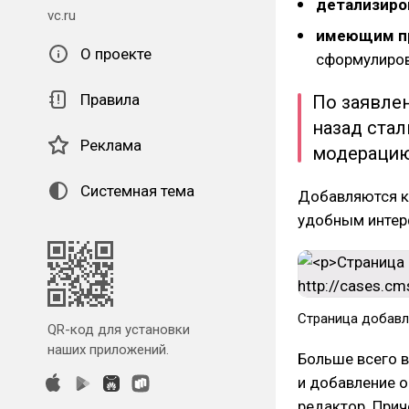
детализиро
vc.ru
имеющим пр
О проекте
сформулиров
Правила
По заявле
назад стал
Реклама
модерацию
Системная тема
Добавляются ке
удобным интер
Страница добавле
QR-код для установки
наших приложений.
Больше всего в
и добавление о
редактор. Прич