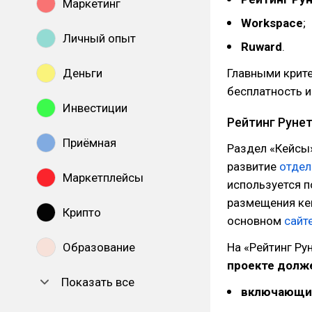
Маркетинг
Workspace
;
Личный опыт
Ruward
.
Деньги
Главными крит
бесплатность 
Инвестиции
Рейтинг Рунет
Приёмная
Раздел «Кейсы»
развитие
отдел
Маркетплейсы
используется п
размещения ке
Крипто
основном
сайт
Образование
На «Рейтинг Ру
проекте долж
Показать все
включающим