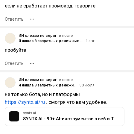
если не сработает промокод, говорите
Ответить
ИИ слезам не верит
в посте
Я нашла 8 запретных денежных промптов для ChatGPT. Кажется, финансовый ящик Пандоры официально открыт
1 авг
пробуйте
Ответить
ИИ слезам не верит
в посте
Я нашла 8 запретных денежных промптов для ChatGPT. Кажется, финансовый ящик Пандоры официально открыт
30 июля
не только бота, но и платформы
https://syntx.ai/ru
. смотря что вам удобнее.
syntx.ai
SYNTX.AI - 90+ AI-инструментов в веб и Telegram