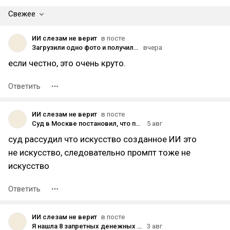
Свежее
ИИ слезам не верит
в посте
Загрузили одно фото и получили целую съёмку: 5 промптов, которые хочется повторить
вчера
если честно, это очень круто.
Ответить
ИИ слезам не верит
в посте
Суд в Москве постановил, что промпты официально не являются творчеством. Теперь ИИ-картинки можно воровать?
5 авг
суд рассудил что искусство созданное ИИ это
не искусство, следовательно промпт тоже не
искусство
Ответить
ИИ слезам не верит
в посте
Я нашла 8 запретных денежных промптов для ChatGPT. Кажется, финансовый ящик Пандоры официально открыт
3 авг