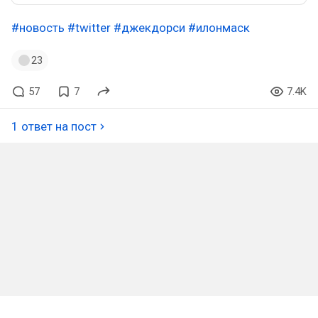
#новость
#twitter
#джекдорси
#илонмаск
23
57
7
7.4K
1 ответ на пост