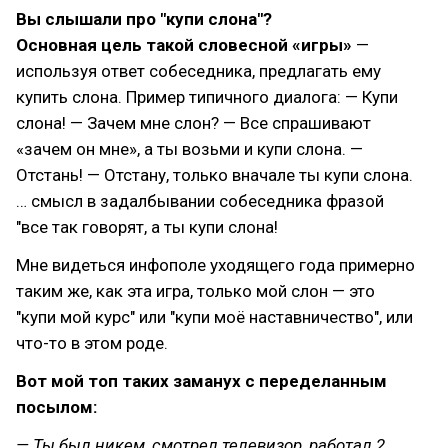
Вы слышали про "купи слона"?
Основная цель такой словесной «игры»
—
используя ответ собеседника, предлагать ему
купить слона. Пример типичного диалога: — Купи
слона! — Зачем мне слон? — Все спрашивают
«зачем он мне», а ты возьми и купи слона. —
Отстань! — Отстану, только вначале ты купи слона.
… смысл в задалбывании собеседника фразой
"все так говорят, а ты купи слона!
Мне видеться инфополе уходящего года примерно
таким же, как эта игра, только мой слон — это
"купи мой курс" или "купи моё наставничество", или
что-то в этом роде.
Вот мой топ таких заманух с переделанным
посылом:
— Ты был никем, смотрел телевизор, работал 2