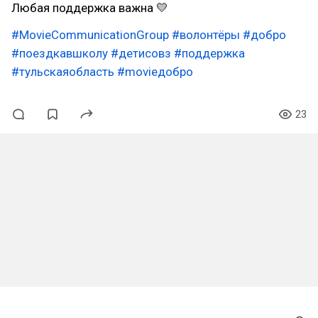
Любая поддержка важна 💛
#MovieCommunicationGroup
#волонтёры
#добро
#поездкавшколу
#детисовз
#поддержка
#тульскаяобласть
#movieдобро
23