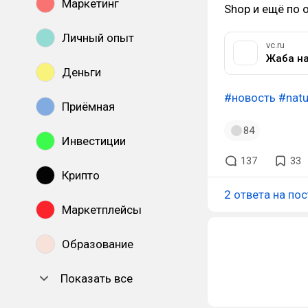
Маркетинг
Shop и ещё по 
Личный опыт
vc.ru
Деньги
#новость
#natu
Приёмная
84
Инвестиции
137
33
Крипто
2 ответа на пос
Маркетплейсы
Образование
Показать все