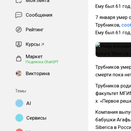
Моя лента
Ему был 61 год
Сообщения
7 января умер 
Трубников,
соо
Рейтинг
Ему был 61 год
Курсы
Маркет
Подписка ChatGPT
Трубников умер
Викторина
смерти пока нет
Трубников роди
Темы
факультет МГИМ
х. «Первое реш
AI
Компания выпус
Сервисы
бабушки Агафьи
Siberica в Рос