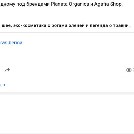
одному под брендами Planeta Organica и Agafia Shop.
Жаба на шее, эко-косметика с рогами оленей и легенда о травнице: чем известен владелец Natura Siberica Андрей Трубников — Торговля на vc.ru
rasiberica
т