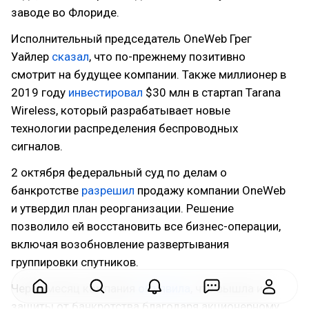
заводе во Флориде.
Исполнительный председатель OneWeb Грег
Уайлер
сказал
, что по-прежнему позитивно
смотрит на будущее компании. Также миллионер в
2019 году
инвестировал
$30 млн в стартап Tarana
Wireless, который разрабатывает новые
технологии распределения беспроводных
сигналов.
2 октября федеральный суд по делам о
банкротстве
разрешил
продажу компании OneWeb
и утвердил план реорганизации. Решение
позволило ей восстановить все бизнес-операции,
включая возобновление развертывания
группировки спутников.
Через месяц компания
объявила
, что вышла из
защиты от банкротства благодаря акционерному