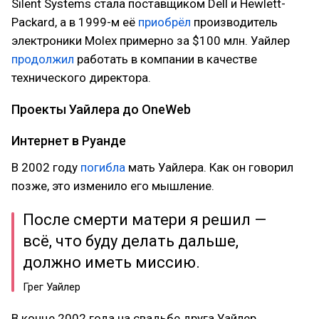
Silent Systems стала поставщиком Dell и Hewlett-
Packard, а в 1999-м её
приобрёл
производитель
электроники Molex примерно за $100 млн. Уайлер
продолжил
работать в компании в качестве
технического директора.
Проекты Уайлера до OneWeb
Интернет в Руанде
В 2002 году
погибла
мать Уайлера. Как он говорил
позже, это изменило его мышление.
После смерти матери я решил —
всё, что буду делать дальше,
должно иметь миссию.
Грег Уайлер
В конце 2002 года на свадьбе друга Уайлер