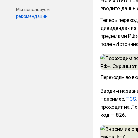
Если хотите по
вводите данные
Мы используем
рекомендации.
Теперь перехо
дивидендах из 
пределами РФ»
поле «Источник
Переходим во вк
Вводим названи
Например,
TCS
проходит на Л
код — 826.