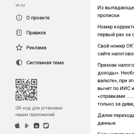
vc.ru
Из выпадающег
прописки.
О проекте
Номер корректи
Правила
первый раз за 
Свой номер ОК
Реклама
сайте налоговой
Системная тема
Признак налог
доходы». Необх
валюте», при эт
вычет по ИИС и
«справками ………
только за диви
QR-код для установки
наших приложений.
Далее переходи
данные.