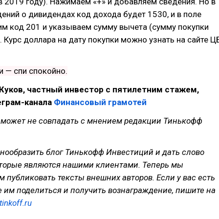
 в 2019 году). Нажимаем «+» и добавляем сведения. Но в
дений о дивидендах код дохода будет 1530, и в поле
м код 201 и указываем сумму вычета (сумму покупки
х. Курс доллара на дату покупки можно узнать на сайте Ц
и — спи спокойно.
Жуков, частный инвестор с пятилетним стажем,
еграм-канала
Финансовый грамотей
 может не совпадать с мнением редакции Тинькофф
нообразить блог Тинькофф Инвестиций и дать слово
оторые являются нашими клиентами. Теперь мы
м публиковать тексты внешних авторов. Если у вас есть
те им поделиться и получить вознаграждение, пишите на
inkoff.ru