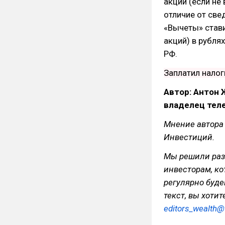
акции (если не
отличие от све
«Вычеты» стави
акций) в рубля
РФ.
Заплатил налог
Автор: Антон 
владелец тел
Мнение автора
Инвестиций.
Мы решили раз
инвесторам, к
регулярно буде
текст, вы хоти
editors_wealth@t