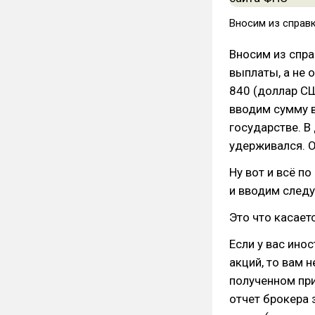
Вносим из справ
Вносим из спра
выплаты, а не 
840 (доллар СШ
вводим сумму 
государстве. В
удерживался. О
Ну вот и всё п
и вводим следу
Это что касает
Если у вас ино
акций, то вам 
полученном при
отчет брокера 