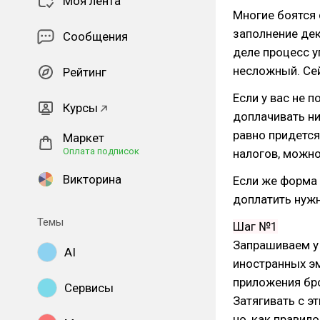
Моя лента
Многие боятся
заполнение де
Сообщения
деле процесс 
несложный. Се
Рейтинг
Если у вас не 
Курсы
доплачивать ни
равно придется
Маркет
Оплата подписок
налогов, можн
Викторина
Если же форма 
доплатить нужн
Темы
Шаг №1
Запрашиваем у
AI
иностранных эм
приложения бро
Сервисы
Затягивать с эт
но, как правило