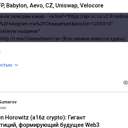
P, Babylon, Aevo, CZ, Uniswap, Velocore
P
:
остью
Gumerov
 мар
n Horowitz (a16z crypto): Гигант
стиций, формирующий будущее Web3