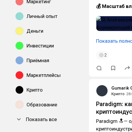
Маркетинг
💰 Масштаб вл
Личный опыт
Деньги
Показать полн
Инвестиции
2
Приёмная
Маркетплейсы
Gumarik 
Крипто
Крипто
28.
Paradigm: к
Образование
криптоинду
Показать все
Paradigm 🔝— о
криптоиндустри