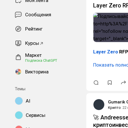
Моя лента
Layer Zero RF
Сообщения
Рейтинг
Курсы
Layer Zero
RF
Маркет
Подписка ChatGPT
Показать полн
Викторина
Темы
AI
Gumarik 
Крипто
22
Сервисы
🚀 Andreesse
криптоинве