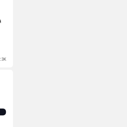
й
2.3K