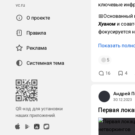
ключевые инфр
vc.ru
📅Основанный 
О проекте
Хуаном
и соавт
фокусируется н
Правила
Показать полн
Реклама
5
Системная тема
16
4
Андрей П
30.12.2023
QR-код для установки
Первая лока
наших приложений.