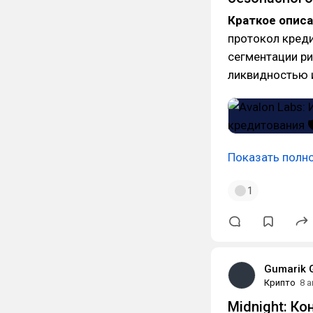
Краткое опис
протокол кред
сегментации ри
ликвидностью 
Показать полн
1
Gumarik 
Крипто
8 
Midnight: К