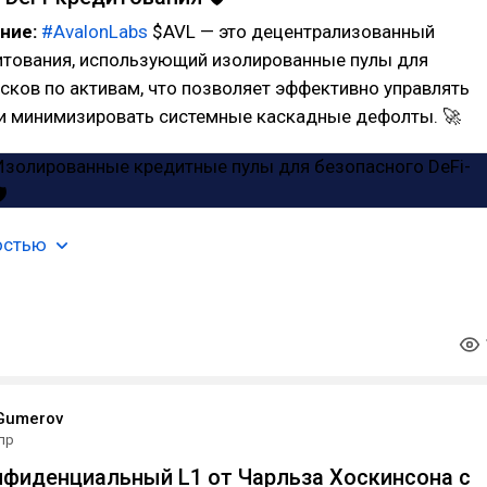
ание:
#AvalonLabs
$AVL — это децентрализованный
итования, использующий изолированные пулы для
сков по активам, что позволяет эффективно управлять
и минимизировать системные каскадные дефолты. 🚀
остью
Gumerov
апр
онфиденциальный L1 от Чарльза Хоскинсона с