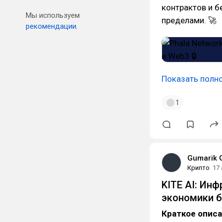
контрактов и б
Мы используем
пределами. 🚀
рекомендации.
Показать полн
1
Gumarik 
Крипто
17
KITE AI: Ин
экономики б
Краткое опис