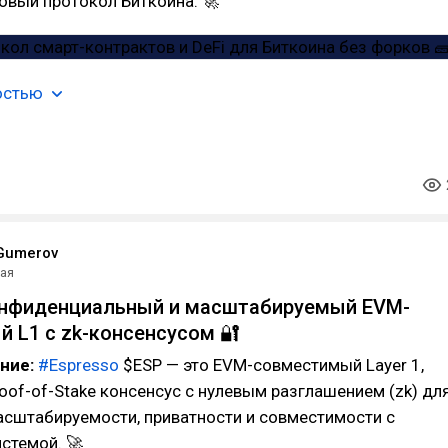
овый протокол Биткоина. 🚀
остью
Gumerov
мая
онфиденциальный и масштабируемый EVM-
 L1 с zk-консенсусом 🔐
ание:
#Espresso
$ESP — это EVM-совместимый Layer 1,
of-of-Stake консенсус с нулевым разглашением (zk) дл
асштабируемости, приватности и совместимости с
стемой. 🚀