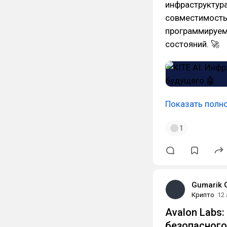
инфраструктур
совместимость,
программируем
состояний. 🚀
Показать полн
1
Gumarik 
Крипто
12
Avalon Labs
безопасного