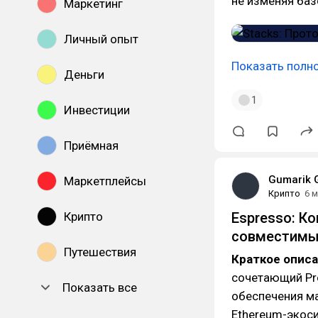
не изменяя баз
Маркетинг
Личный опыт
Показать полн
Деньги
1
Инвестиции
Приёмная
Gumarik 
Маркетплейсы
Крипто
6 
Крипто
Espresso: К
совместимый
Путешествия
Краткое опис
сочетающий Pro
Показать все
обеспечения м
Ethereum-экоси