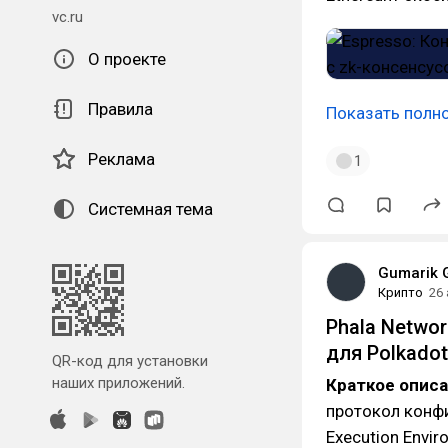
vc.ru
О проекте
Правила
Показать полн
Реклама
1
Системная тема
Gumarik 
Крипто
26
Phala Netwo
для Polkadot
QR-код для установки
наших приложений.
Краткое опис
протокол конф
Execution Envi