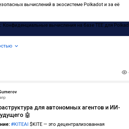
езопасных вычислений в экосистеме Polkadot и за её
остью
Gumerov
 апр
фраструктура для автономных агентов и ИИ-
удущего 🤖
ание:
#KITEAI
$KITE — это децентрализованная