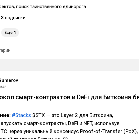
оектов, поиск таинственного единорога
3
подписки
Ещё 1
арии
Gumerov
 мая
токол смарт-контрактов и DeFi для Биткоина б
ание:
#Stacks
$STX — это Layer 2 для Биткоина,
пускать смарт-контракты, DeFi и NFT, используя
TC через уникальный консенсус Proof-of-Transfer (PoX),