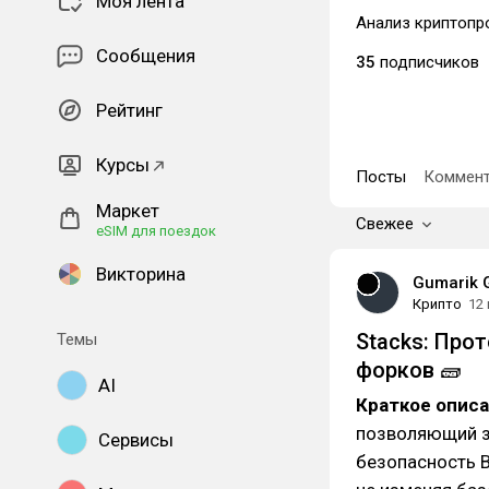
Моя лента
Анализ криптопр
Сообщения
35
подписчиков
Рейтинг
Курсы
Посты
Коммент
Маркет
Свежее
eSIM для поездок
Викторина
Gumarik 
Крипто
12
Stacks: Про
Темы
форков 🧱
AI
Краткое опис
позволяющий за
Сервисы
безопасность B